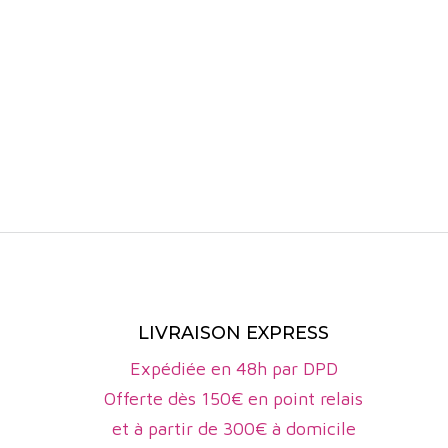
La vinifica
fermentaire
sont des pra
Les vins de
équilibrée.
cuir. La qua
Moulis-en-M
destinées à
les rouges 
Les vins de
fromages aff
LIVRAISON EXPRESS
L'AOP Mou
Expédiée en 48h par DPD
de ses ter
Offerte dès 150€ en point relais
l’ensemble 
et à partir de 300€ à domicile