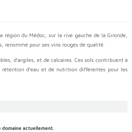
la région du Médoc, sur la rive gauche de la Gironde,
ais, renommé pour ses vins rouges de qualité.
es, d'argiles, et de calcaires. Ces sols contribuent à
rétention d'eau et de nutrition différentes pour les
à la proximité de l'estuaire de la Gironde, crée un
oduction des vins de Moulis-en-Médoc. On y trouve
nc, la Petit Verdot, et, dans une moindre mesure, le
portant une diversité aromatique et structurelle aux
e domaine actuellement.