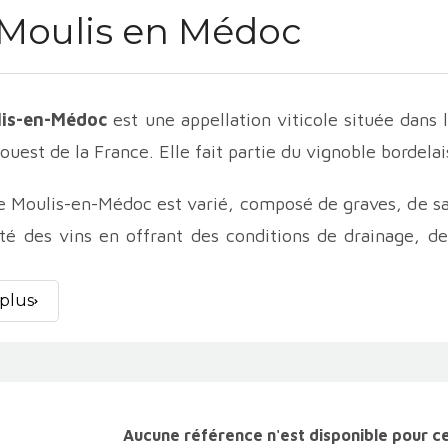
Moulis en Médoc
lis-en-Médoc
est une appellation viticole située dans 
ouest de la France. Elle fait partie du vignoble bordel
e Moulis-en-Médoc est varié, composé de graves, de sabl
té des vins en offrant des conditions de drainage, de 
nfluence océanique tempérée de la région, combinée 
idéal pour la culture des cépages bordelais.
 plus
s traditionnels bordelais sont utilisés dans la pr
ent le Merlot, le Cabernet Sauvignon, le Cabernet Fra
ssemblage de ces cépages varie selon les domaines, ap
Aucune référence n'est disponible pour c