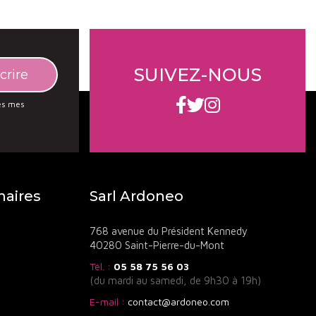
SUIVEZ-NOUS
des mes
naires
Sarl Ardoneo
768 avenue du Président Kennedy
40280 Saint-Pierre-du-Mont
Tél. :
05 58 75 56 03
(du mardi au samedi, de 9h30 à 19h)
E-mail :
contact@ardoneo.com