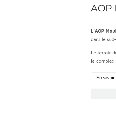
AOP 
L'AOP Mou
dans le sud-
Le terroir d
la complexi
vignes. L'i
microclimat 
En savoir
Les cépage
principalem
Malbec. L'a
vins.