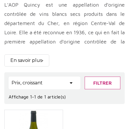
L'AOP Quincy est une appellation d'origine
contrôlée de vins blancs secs produits dans le
département du Cher, en région Centre-Val de
Loire. Elle a été reconnue en 1936, ce qui en fait la
première appellation d'origine contrôlée de la
région. L'aire de production de l'AOP Quincy est
limitée aux communes de Quincy et Brinay. Les
En savoir plus
vignes sont plantées sur des terrasses anciennes
du Cher, à une altitude comprise entre 100 et 200

Prix, croissant
FILTRER
mètres. Le sol est composé de calcaire et de silex,
ce qui confère aux vins leur caractère minéral.
Affichage 1-1 de 1 article(s)
Le cépage unique autorisé pour l'AOP Quincy est le
sauvignon. Les vendanges se déroulent