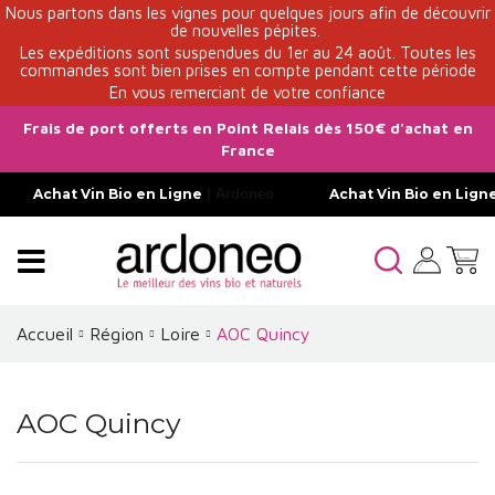
Nous partons dans les vignes pour quelques jours afin de découvrir
de nouvelles pépites.
Les expéditions sont suspendues du 1er au 24 août. Toutes les
commandes sont bien prises en compte pendant cette période
En vous remerciant de votre confiance
Frais de port offerts en Point Relais dès 150€ d'achat en
France
Achat Vin Bio en Ligne
| Ardoneo
Achat Vin Bio en Lign
Accueil
Région
Loire
AOC Quincy
AOC Quincy