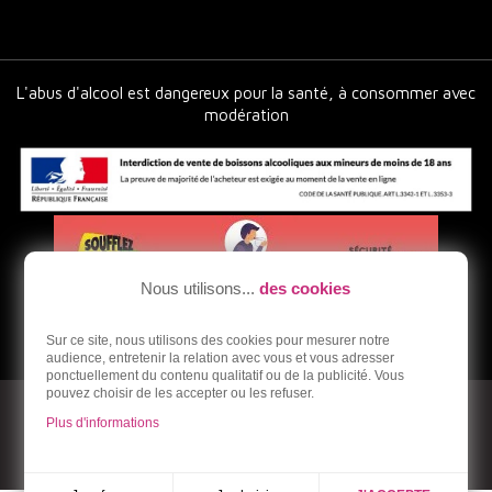
L'abus d'alcool est dangereux pour la santé, à consommer avec
modération
Nous utilisons...
des cookies
Sur ce site, nous utilisons des cookies pour mesurer notre
audience, entretenir la relation avec vous et vous adresser
ponctuellement du contenu qualitatif ou de la publicité. Vous
pouvez choisir de les accepter ou les refuser.
© 2026 - Ardoneo - Vente en ligne de vins bios et naturels
Plus d'informations
Réalisation Dream me up