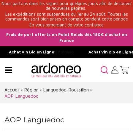
Nous partons dans les vignes pour quelques jours afin de découvrir
de nouvelles pépites.
Les expéditions sont suspendues du 1er au 24 août. Toutes les
commandes sont bien prises en compte pendant cette période
En vous remerciant de votre confiance
Frais de port offerts en Point Relais dès 150€ d'achat en
France
Achat Vin Bio en Ligne
| Ardoneo
Achat Vin Bio en Lign
Accueil
Région
Languedoc-Roussillon
AOP Languedoc
AOP Languedoc