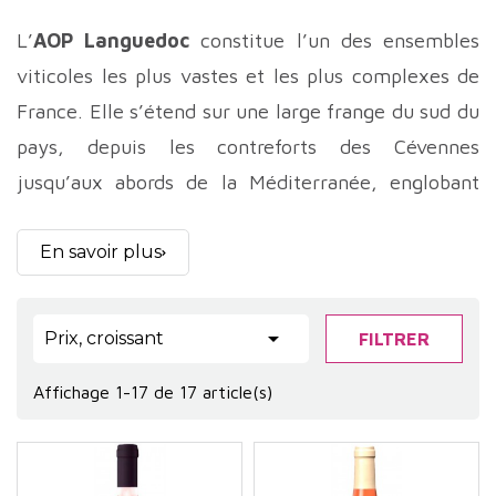
L’
AOP Languedoc
constitue l’un des ensembles
viticoles les plus vastes et les plus complexes de
France. Elle s’étend sur une large frange du sud du
pays, depuis les contreforts des Cévennes
jusqu’aux abords de la Méditerranée, englobant
une multitude de paysages, de sols et de
microclimats. Cette appellation, longtemps perçue
En savoir plus
comme un simple socle régional, s’affirme
aujourd’hui comme un territoire à part entière,

Prix, croissant
FILTRER
capable de produire des vins précis, identitaires et
Affichage 1-17 de 17 article(s)
profondément liés à leur environnement.
Le vignoble de l’AOP Languedoc se déploie sur des
zones très contrastées, alternant plaines littorales,