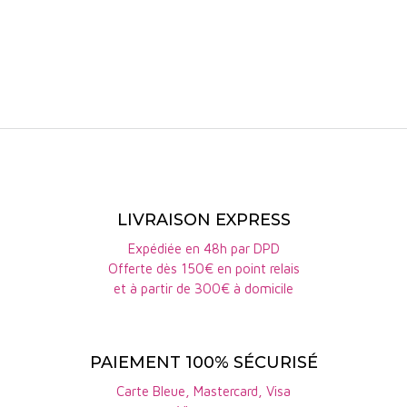
sésame grillé, d'abricot, de
citron confit. La bouche est
très gourmande,
harmonieuse, profonde,
étirée par des nobles
amers. Longueur
exceptionnelle !
LIVRAISON EXPRESS
Expédiée en 48h par DPD
Offerte dès 150€ en point relais
et à partir de 300€ à domicile
PAIEMENT 100% SÉCURISÉ
Carte Bleue, Mastercard, Visa