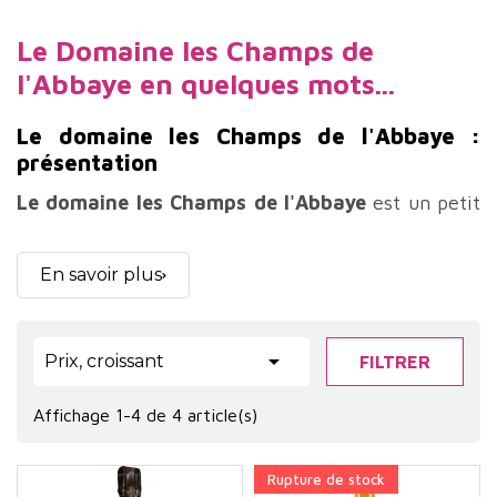
Le Domaine les Champs de
l'Abbaye en quelques mots...
Le domaine les Champs de l'Abbaye :
présentation
Le domaine les Champs de l'Abbaye
est un petit
domaine familial de 6 hectares, créé en 1997 et
situé à Aluze, joli village perché sur les hauteurs
En savoir plus
de la Côte Chalonnaise.
Le domaine les Champs de l'Abbaye cultive ses

Prix, croissant
FILTRER
vignes en agriculture biologique depuis 1999 sur le
terroir de Rully, Mercurey, et Côtes Chalonnaise. Il
Affichage 1-4 de 4 article(s)
produit des vins de Bourgogne blancs et rouges.
Rupture de stock
Les vins bio des Champs de l'Abbaye sont réputés