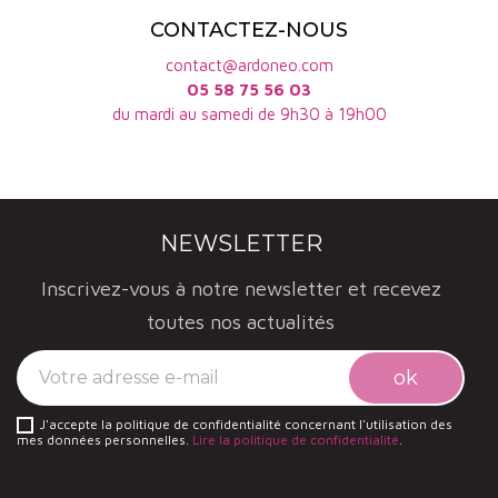
sur la finesse : ils seront à l'aise sur des viandes
CONTACTEZ-NOUS
blanches (veau, porc, volailles), mais aussi des
contact@ardoneo.com
viandes rouges grillées.
05 58 75 56 03
Le domaine les Champs de l'Abbaye
participe
du mardi au samedi de 9h30 à 19h00
pleinement à l’identité des vins bio de Bourgogne,
région emblématique du Pinot Noir et du
Chardonnay, où la précision des terroirs guide
NEWSLETTER
chaque vinification. Retrouvez l’ensemble de notre
Inscrivez-vous à notre newsletter et recevez
sélection de vins bio de Bourgogne
sur la page
toutes nos actualités
région dédiée.
J'accepte la politique de confidentialité concernant l'utilisation des
mes données personnelles.
Lire la politique de confidentialité
.