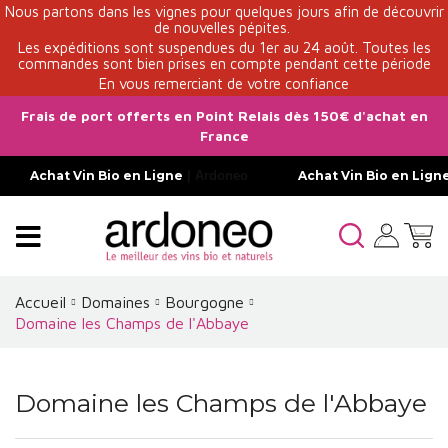
Nous partons dans les vignes pour quelques jours afin de découvrir
de nouvelles pépites.
Les expéditions sont suspendues du 1er au 24 août. Toutes les
commandes sont bien prises en compte pendant cette période
En vous remerciant de votre confiance
Frais de port offerts en Point Relais dès 150€ d'achat en
France
Achat Vin Bio en Ligne
| Ardoneo
Achat Vin Bio en Lign
Accueil
Domaines
Bourgogne
Domaine les Champs de l'Abbaye
Domaine les Champs de l'Abbaye