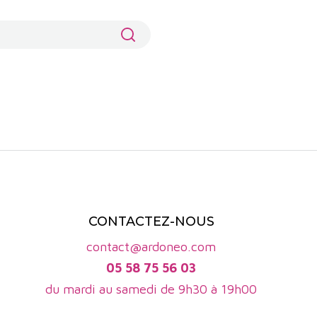
cteurs.
êlant plaines, coteaux et piémonts. Les vignes sont
 300 et 600 mètres, ce qui confère aux raisins une
ituation géographique, à l’écart des grands bassins
é.
gique. On y retrouve des formations granitiques,
lcaires selon les secteurs. Cette mosaïque de terroirs
 vins une trame minérale souvent marquée. Les sols
a tension des vins produits dans l’IGP.
narde. Les hivers sont froids, les étés relativement
CONTACTEZ-NOUS
nservation de l’acidité et l’expression aromatique. Ces
contact@ardoneo.com
tive et rigoureuse, mais elles constituent également
05 58 75 56 03
du mardi au samedi de 9h30 à 19h00
es cépages, ce qui constitue l’un de ses principaux