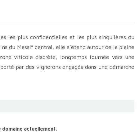
s les plus confidentielles et les plus singulières du
ins du Massif central, elle s’étend autour de la plaine
zone viticole discrète, longtemps tournée vers une
e, porté par des vignerons engagés dans une démarche
l d’un terroir encore largement méconnu.
s celle du Forez. La vigne y est attestée depuis
 vallée de la Loire et axes de circulation anciens. Au
ommunautés religieuses et des seigneuries locales.
sentiellement destinés à une consommation régionale.
e domaine actuellement.
aujourd’hui de valoriser cette tradition viticole