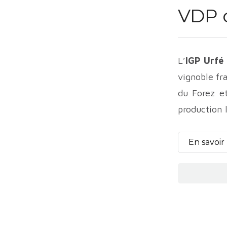
VDP 
L’
IGP Urfé
vignoble fra
du Forez et
production 
qualitative
En savoir
L’histoire v
l’époque ga
Moyen Âge, 
Pendant des
La reconna