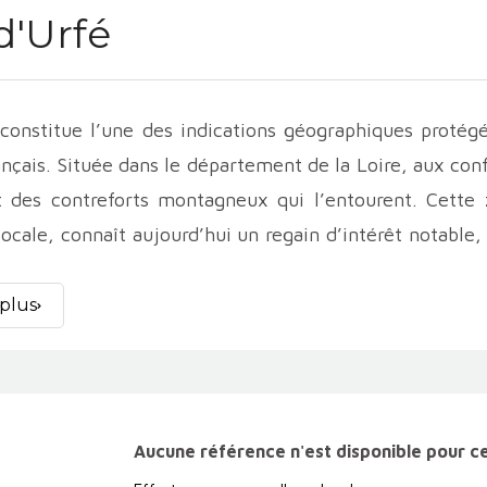
d'Urfé
constitue l’une des indications géographiques protégée
nçais. Située dans le département de la Loire, aux conf
 des contreforts montagneux qui l’entourent. Cette 
locale, connaît aujourd’hui un regain d’intérêt notabl
, souvent biologique, et désireux de révéler le potentie
 plus
iticole de l’
IGP Urfé
est profondément enracinée dan
llo-romaine, profitant d’une position stratégique entre
la viticulture se développe sous l’impulsion des c
 siècles, les vins produits dans cette région sont es
Aucune référence n'est disponible pour c
issance en indication géographique protégée permet 