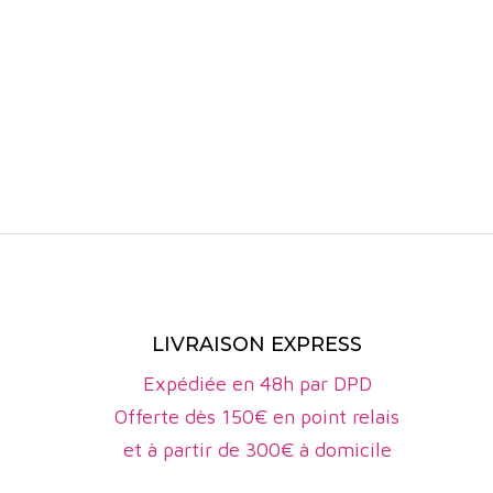
ancienne to
Le vignoble
implantées 
maturité pr
viticoles, p
Les sols de
basaltiques 
permet une 
volcaniques,
Le climat de
LIVRAISON EXPRESS
chauds, mais
Expédiée en 48h par DPD
conditions 
Offerte dès 150€ en point relais
un atout maj
et à partir de 300€ à domicile
L’
IGP Urfé