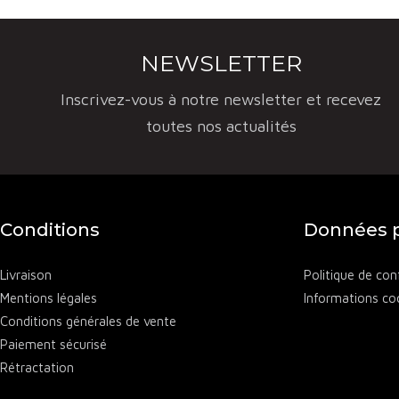
attraits. L
méridionale
NEWSLETTER
Sauvignon B
une diversi
Inscrivez-vous à notre newsletter et recevez
Les vins ro
toutes nos actualités
Gamay, souv
une bouche
structurés 
Conditions
Données p
Les vins bla
les cépages
Livraison
Politique de conf
minérales d
Mentions légales
Informations co
Conditions générales de vente
permet à l’
Paiement sécurisé
La viticult
Rétractation
travailler 