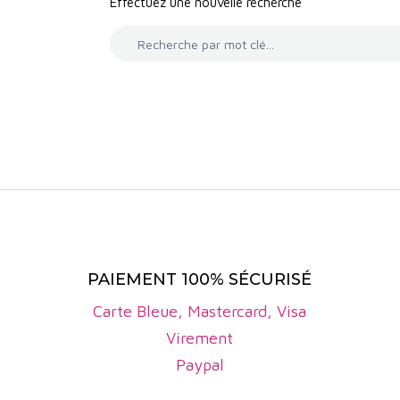
Effectuez une nouvelle recherche
ut en offrant une grande liberté d’expression aux produ
 de l’
IGP Urfé
s’étend sur des paysages contrastés, m
à des altitudes variables, souvent comprises entre
ogressive et une fraîcheur naturelle marquée. Cette s
articipe pleinement à l’identité singulière des vins d’Urf
 l’
IGP Urfé
présentent une grande diversité géolo
et volcaniques, ainsi que des sols sablo-argileux et ca
large palette d’expressions, tout en conférant aux
 en particulier, jouent un rôle clé dans la fraîcheur et l
 l’
IGP Urfé
est de type continental à influence montag
PAIEMENT 100% SÉCURISÉ
 les nuits fraîches, liées à l’altitude, favorisent la co
Carte Bleue, Mastercard, Visa
climatiques exigeantes imposent une viticulture atten
Virement
eur pour l’équilibre et la buvabilité des vins.
Paypal
se caractérise par une grande liberté dans le choix d