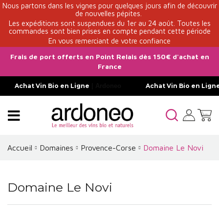
Nous partons dans les vignes pour quelques jours afin de découvrir
de nouvelles pépites.
Les expéditions sont suspendues du 1er au 24 août. Toutes les
commandes sont bien prises en compte pendant cette période
En vous remerciant de votre confiance
Frais de port offerts en Point Relais dès 150€ d'achat en
France
Achat Vin Bio en Ligne
| Ardoneo
Achat Vin Bio en Lign
Accueil
Domaines
Provence-Corse
Domaine Le Novi
Domaine Le Novi