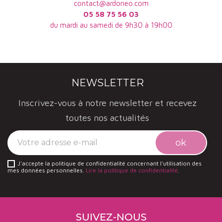
découvrir ?
contact@ardoneo.com
05 58 75 56 03
Le domaine de Fontenille est un autre domaine du
du mardi au samedi de 9h30 à 19h00
Lubéron qui produit des vins bio de belle tenue.
NEWSLETTER
Inscrivez-vous à notre newsletter et recevez
toutes nos actualités
J'accepte la politique de confidentialité concernant l'utilisation des
mes données personnelles.
Lire la politique de confidentialité
.
SUIVEZ-NOUS