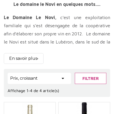
Le domaine le Novi en quelques mots....
Le Domaine Le Novi,
c'est une exploitation
familiale qui s'est désengagée de la coopérative
afin d'élaborer son propre vin en 2012. Le domaine
le Novi est situé dans le Lubéron, dans le sud de la
France;
Ils cultivent une quinzaine d'hectares sur la
En savoir plus
commune de la Tour d'Aigues, exclusivement
plantée en cépages méridionaux au nombre de 11.

Prix, croissant
FILTRER
Domaine Le Novi recherche à exprimer dans leurs
vins issus en grande partie de terroir de Safres ou
Affichage 1-4 de 4 article(s)
de grès tendre, le caractère frais du climat du
Luberon, méditerranéenne à tendance