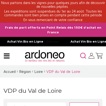
Nous partons dans les vignes pour quelques jours afin de découvrir
de nouvelles pépites.
Les expéditions sont suspendues du 1er au 24 août. Toutes les
commandes sont bien prises en compte pendant cette période
En vous remerciant de votre confiance
Frais de port offerts en Point Relais dès 150€ d'achat en
France
Achat Vin Bio en Ligne
| Ardoneo
Achat Vin Bio en Lign
Accueil
Région
Loire
VDP du Val de Loire
VDP du Val de Loire