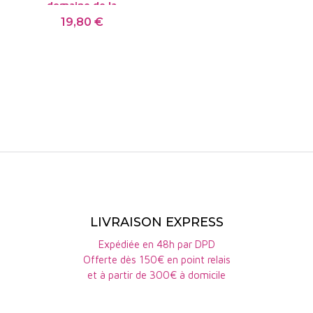
domaine de la
Bergerie
est une cuvée
19,80 €
Prix
issue à 100% de pineau
d'aunis. Ce vin bio est
souple et gourmand, se
développant sur des notes
de fruits rouges et de
poivre. Très belle buvabilité
!
LIVRAISON EXPRESS
Expédiée en 48h par DPD
Offerte dès 150€ en point relais
et à partir de 300€ à domicile