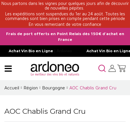
Nous partons dans les vignes pour quelques jours afin de découvrir
de nouvelles pépites.
Les expéditions sont suspendues du 1er au 24 août. Toutes les
commandes sont bien prises en compte pendant cette période
En vous remerciant de votre confiance
Frais de port offerts en Point Relais dès 150€ d'achat en
France
Achat Vin Bio en Ligne
| Ardoneo
Achat Vin Bio en Lign
Accueil
Région
Bourgogne
AOC Chablis Grand Cru
AOC Chablis Grand Cru