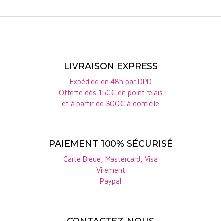
notes iodées, salines et crayeuses. La pente
naturelle assure un drainage optimal, limitant les
excès hydriques et favorisant une concentration
progressive des raisins. Ce dialogue étroit entre
sol, exposition et climat forge des vins d’une
LIVRAISON EXPRESS
grande densité, sans jamais sacrifier la tension.
Expédiée en 48h par DPD
Offerte dès 150€ en point relais
Dans cet environnement d’exception, la
et à partir de 300€ à domicile
viticulture biologique à Chablis Grand Cru
s’impose comme une démarche cohérente et
PAIEMENT 100% SÉCURISÉ
exigeante. Les contraintes climatiques et la
pression des maladies nécessitent une observation
Carte Bleue, Mastercard, Visa
Virement
constante et une grande maîtrise du vignoble. Le
Paypal
travail biologique permet de renforcer la vitalité
des sols et l’équilibre naturel de la vigne,