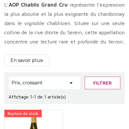
L’
AOP Chablis Grand Cru
représente l’expression
la plus aboutie et la plus exigeante du chardonnay
dans le vignoble chablisien. Située sur une seule
colline de la rive droite du Serein, cette appellation
concentre une lecture rare et profonde du terroir,
où la minéralité, la structure et la capacité de
garde s’entrelacent dans un équilibre remarquable.
En savoir plus
Ici, le vin ne cherche ni l’effet ni la démonstration,
mais la précision, la profondeur et la durée.

Prix, croissant
FILTRER
Le vignoble des
Chablis Grands Crus
occupe une
Affichage 1-1 de 1 article(s)
position géographique singulière. Implanté sur un
coteau abrupt exposé majoritairement au sud et au
Rupture de stock
sud-ouest, il bénéficie d’un ensoleillement optimal