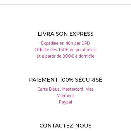
incontournable à oublier 10
ans en cave.
Au fil des décennies, le Domaine de Trévallon s'est
imposé comme l'un des producteurs les plus
prestigieux de Provence, jouissant d'une réputation
LIVRAISON EXPRESS
internationale. Ses vins sont salués pour leur
Expédiée en 48h par DPD
qualité exceptionnelle, leur capacité de
Offerte dès 150€ en point relais
vieillissement et leur expression fidèle du terroir.
et à partir de 300€ à domicile
Cette reconnaissance témoigne de l'engagement
indéfectible de la famille Dürrbach envers
PAIEMENT 100% SÉCURISÉ
l'excellence et l'authenticité. ​
Carte Bleue, Mastercard, Visa
Virement
Paypal
CONTACTEZ-NOUS