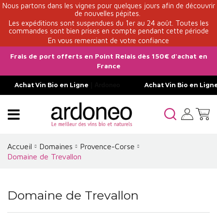
Nous partons dans les vignes pour quelques jours afin de découvrir
de nouvelles pépites.
Les expéditions sont suspendues du 1er au 24 août. Toutes les
commandes sont bien prises en compte pendant cette période
En vous remerciant de votre confiance
Frais de port offerts en Point Relais dès 150€ d'achat en
France
Achat Vin Bio en Ligne
| Ardoneo
Achat Vin Bio en Lign
Accueil
Domaines
Provence-Corse
Domaine de Trevallon
Domaine de Trevallon