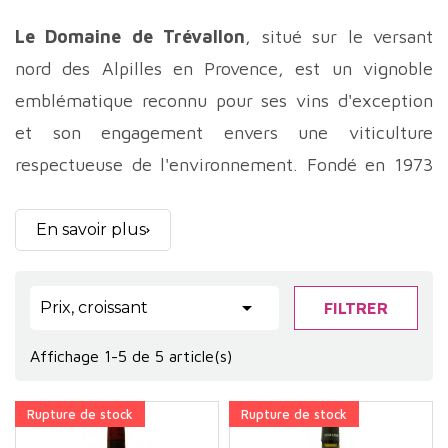
Le Domaine de Trévallon
, situé sur le versant
nord des Alpilles en Provence, est un vignoble
emblématique reconnu pour ses vins d'exception
et son engagement envers une viticulture
respectueuse de l'environnement. Fondé en 1973
par Éloi Dürrbach, le domaine s'étend sur 17
hectares de sols calcaires, offrant des conditions
En savoir plus
idéales pour la culture de la vigne. ​

Prix, croissant
FILTRER
L'histoire du
Domaine de Trévallon
débute avec
René Dürrbach, artiste peintre et sculpteur proche
Affichage 1-5 de 5 article(s)
de figures telles que Pablo Picasso, Fernand Léger
et Albert Gleizes. Attiré par la beauté des Alpilles,
Rupture de stock
Rupture de stock
il acquiert en 1955 une propriété à Saint-Étienne-