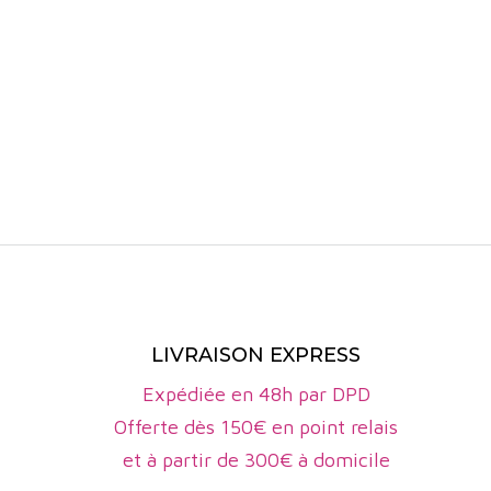
Et enfin ce
Languedoc
notes d'épic
dominé par 
belle struct
intense, un
et
gras en bou
Découvrez
Sur le terr
généreux et
Dans l’appe
e Clos Maï
vins rouges
LIVRAISON EXPRESS
Du coté du 
Expédiée en 48h par DPD
mais du cot
Offerte dès 150€ en point relais
tout en fine
et à partir de 300€ à domicile
Plus au Sud