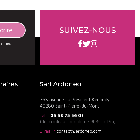
des Schistes
!
eau qualitatif des vins du Languedoc-Roussillon, où la
s et identitaires. Pour approfondir votre découverte du
SUIVEZ-NOUS
élection de vins bio du Languedoc-Roussillon
.
des mes
naires
Sarl Ardoneo
768 avenue du Président Kennedy
40280 Saint-Pierre-du-Mont
Tél. :
05 58 75 56 03
(du mardi au samedi, de 9h30 à 19h)
E-mail :
contact@ardoneo.com