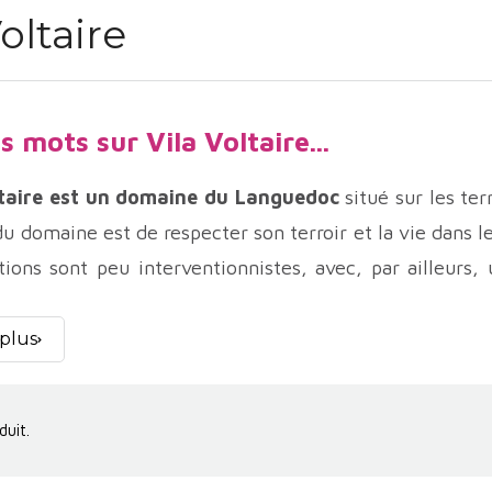
Voltaire
 mots sur Vila Voltaire...
ltaire est un domaine du Languedoc
situé sur les ter
du domaine est de respecter son terroir et la vie dans le
ations sont peu interventionnistes, avec, par ailleurs,
erne barriques et jarres de terre cuite pour élever se
me de ces vins bio pleins de fruits et de fraîcheur. No
 plus
e et leur définition aromatique irréprochable. Une très 
es de Vila Voltaire
duit.
l Blanc
est un joli blanc sec assemblage de carignan e