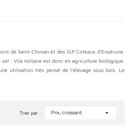
roirs de Saint-Chinian et des IGP Coteaux d'Ensérune.
 sol : Vila Voltaire est donc en agriculture biologique.
 une utilisation très pensé de l'élevage sous bois. Le
s vins en fonction des potentiels. Nous sommes tombés
us avons aussi été conquis par la précision des vins de
belle découverte !

Prix, croissant
Trier par :
t chardonnay : une belle gourmandise pour ce vin bio