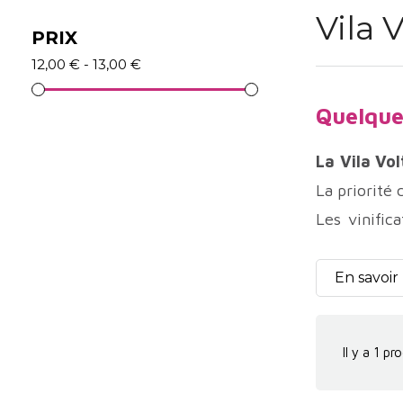
Vila 
PRIX
12,00 € - 13,00 €
Quelques
La Vila Vo
La priorité 
Les vinific
domaine alt
sous le char
En savoir
Vila Voltair
Les cuvé
Il y a 1 pro
Puech Aurio