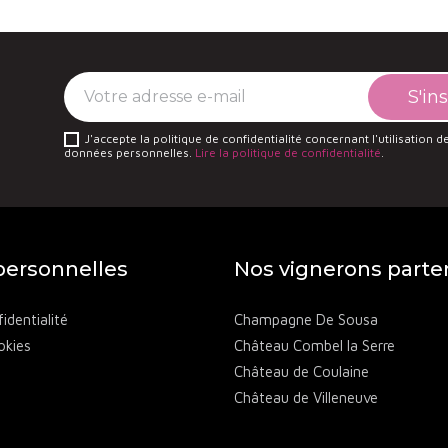
encore les excellents rapports qualité/prix du
domaine 
es cuvées,
Vila Voltaire
illustre parfaitement le renouv
s sols et des climats permet l’expression de vins préci
 explorer d’autres domaines engagés, consultez notre
s
J'accepte la politique de confidentialité concernant l'utilisation 
données personnelles.
Lire la politique de confidentialité
.
ersonnelles
Nos vignerons parte
identialité
Champagne De Sousa
okies
Château Combel la Serre
Château de Coulaine
Château de Villeneuve
Château des Annibals