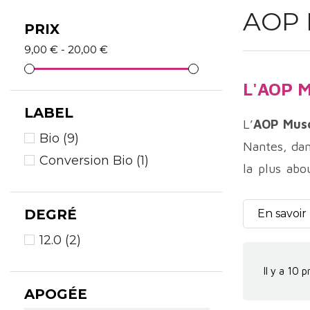
AOP 
PRIX
9,00 € - 20,00 €
L'AOP M
LABEL
L’
AOP Musc
Bio
(9)
Nantes, dan
Conversion Bio
(1)
la plus abo
image de v
revalorisati
DEGRÉ
En savoir
L’histoire d
12.0
(2)
dans la régi
Il y a 10 p
adapté au c
APOGÉE
Muscadet de