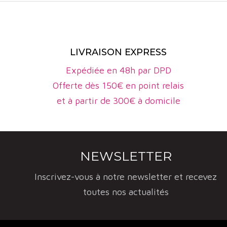
LIVRAISON EXPRESS
Expédiée en 48h par DPD
Offerte dès 150€ en point relais
et à partir de 300€ à domicile
NEWSLETTER
Inscrivez-vous à notre newsletter et recevez
toutes nos actualités