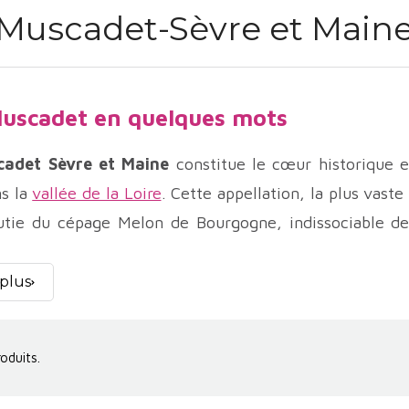
Muscadet-Sèvre et Main
uscadet en quelques mots
adet Sèvre et Maine
constitue le cœur historique e
s la
vallée de la Loire
. Cette appellation, la plus vaste
utie du cépage Melon de Bourgogne, indissociable de 
in simple et immédiat, le Muscadet Sèvre et Maine
on, portée par le travail des vignerons, la reconnaissance
 plus
e l’
AOP Muscadet Sèvre et Maine
est intimement li
on après le grand gel de 1709, qui détruisit une grande
roduits.
limat océanique frais et aux sols du pays nantais, s’e
vient un vin du quotidien, ancré dans la culture po