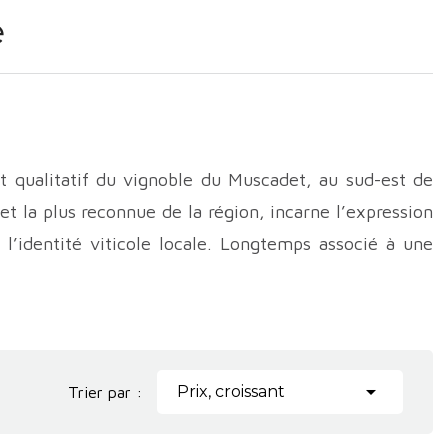
e
t qualitatif du vignoble du Muscadet, au sud-est de
 et la plus reconnue de la région, incarne l’expression
l’identité viticole locale. Longtemps associé à une
 connaît depuis plusieurs décennies une profonde
 des terroirs et l’essor de la viticulture biologique.
ée à celle du cépage Melon de Bourgogne, introduit
 partie du vignoble local. Ce cépage, particulièrement

Prix, croissant
Trier par :
st rapidement imposé comme une évidence. Dès lors, le
pulaire et la gastronomie maritime de l’ouest de la