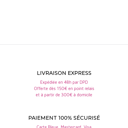
Le vin se développe sur
des notes originales de
pot-pourri, de cannelle, de
pêche. Assemblage de
cépages anciens : mancin,
castets, bouchalès, saint-
macaire et jurançon noir,
ce 2022 entretient un
rapport direct au fruit,
mais difficile d'imaginer
une telle expression de vin
à Bordeaux. Un équilibre
entre concentration et une
LIVRAISON EXPRESS
droiture saillante, un brin
percutant.'
Expédiée en 48h par DPD
Offerte dès 150€ en point relais
et à partir de 300€ à domicile
PAIEMENT 100% SÉCURISÉ
Carte Bleue, Mastercard, Visa