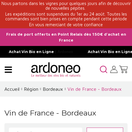
Nous partons dans les vignes pour quelques jours afin de découvrir
de nouvelles pépites.
Les expéditions sont suspendues du 1er au 24 août. Toutes les
commandes sont bien prises en compte pendant cette période
En vous remerciant de votre confiance
Frais de port offerts en Point Relais dès 150€ d'achat en
France
Achat Vin Bio en Ligne
| Ardoneo
Achat Vin Bio en Lign
Accueil
Région
Bordeaux
Vin de France - Bordeaux
Vin de France - Bordeaux