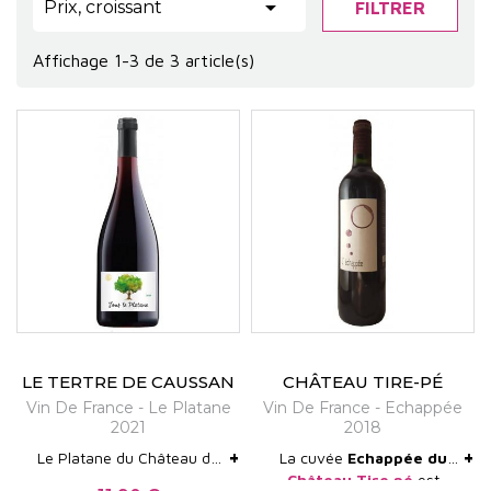

Prix, croissant
FILTRER
Affichage 1-3 de 3 article(s)
LE TERTRE DE CAUSSAN
CHÂTEAU TIRE-PÉ
Vin De France - Le Platane
Vin De France - Echappée
2021
2018
+
+
Le Platane du Château du
La cuvée
Echappée du
Tertre de Causson est un
Château Tire pé
est