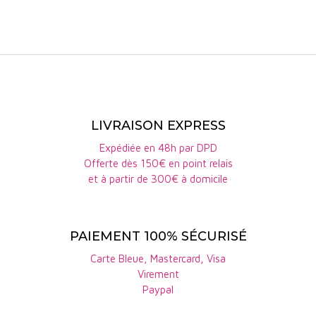
et de cuir. En bouche, ce
rarement atteints dans le Sud de la France. Le
vin rouge du Roussillon est
Domaine du Soula
s’appuie ainsi sur un contexte
corsé et rond. Une belle
découverte.
climatique naturellement favorable à l’élaboration
de vins tendus et équilibrés.
Les sols du
Domaine du Soula
présentent une
grande diversité géologique. On y retrouve
LIVRAISON EXPRESS
principalement des schistes, des granites et des
Expédiée en 48h par DPD
Offerte dès 150€ en point relais
gneiss, parfois mêlés à des éléments de marnes ou
et à partir de 300€ à domicile
de calcaires selon les parcelles. Cette mosaïque
pédologique joue un rôle déterminant dans la
PAIEMENT 100% SÉCURISÉ
complexité des vins. Les sols schisteux, pauvres et
drainants, favorisent un enracinement profond de
Carte Bleue, Mastercard, Visa
Virement
la vigne et limitent naturellement les rendements.
Paypal
Ils participent également à la signature minérale et