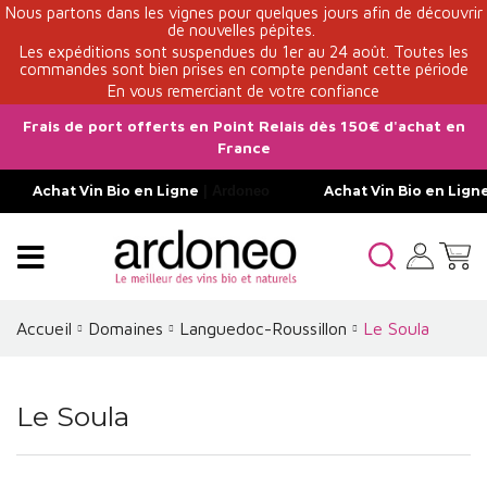
Nous partons dans les vignes pour quelques jours afin de découvrir
de nouvelles pépites.
Les expéditions sont suspendues du 1er au 24 août. Toutes les
commandes sont bien prises en compte pendant cette période
En vous remerciant de votre confiance
Frais de port offerts en Point Relais dès 150€ d'achat en
France
Achat Vin Bio en Ligne
| Ardoneo
Achat Vin Bio en Lign
Accueil
Domaines
Languedoc-Roussillon
Le Soula
Le Soula