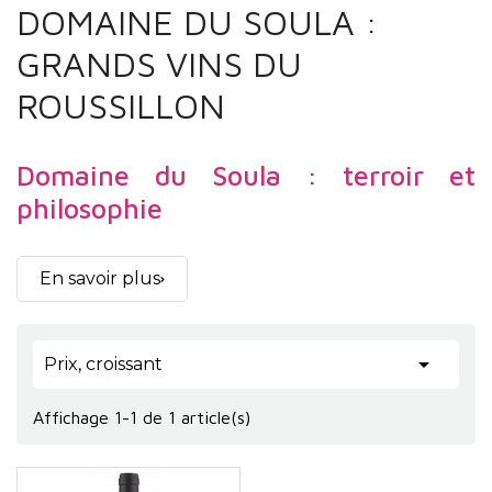
DOMAINE DU SOULA :
GRANDS VINS DU
ROUSSILLON
Domaine du Soula : terroir et
philosophie
Le
Domaine du Soula
occupe une place singulière
En savoir plus
dans le paysage viticole du Roussillon. Implanté
dans le secteur des Fenouillèdes, à la frontière

Prix, croissant
naturelle entre influences méditerranéennes et
climats plus continentaux, le
Domaine du Soula
Affichage 1-1 de 1 article(s)
s’est construit une identité fondée sur la rigueur
agronomique, la compréhension fine des terroirs