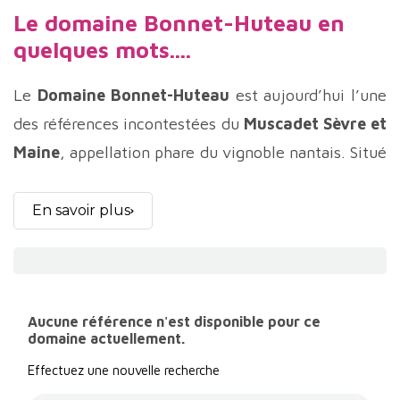
Le domaine Bonnet-Huteau en
quelques mots....
Le
Domaine Bonnet-Huteau
est aujourd’hui l’une
des références incontestées du
Muscadet Sèvre et
Maine
, appellation phare du vignoble nantais. Situé
à La Chapelle-Heulin, au cœur du berceau
historique du
Melon de Bourgogne
, ce domaine
En savoir plus
familial incarne depuis plusieurs décennies un
modèle d’engagement, de précision et de respect
des terroirs. Pionniers en matière de viticulture
Aucune référence n'est disponible pour ce
biologique et biodynamique dans la région, les
domaine actuellement.
vignerons du Domaine Bonnet-Huteau ont
Effectuez une nouvelle recherche
contribué à redonner au Muscadet une image