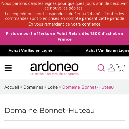
Nous partons dans les vignes pour quelques jours afin de découvrir
de nouvelles pépites.
Les expéditions sont suspendues du 1er au 24 août. Toutes les
commandes sont bien prises en compte pendant cette période
En vous remerciant de votre confiance
Frais de port offerts en Point Relais dès 150€ d'achat en
France
Achat Vin Bio en Ligne
| Ardoneo
Achat Vin Bio en Lign
Accueil
Domaines
Loire
Domaine Bonnet-Huteau
Domaine Bonnet-Huteau