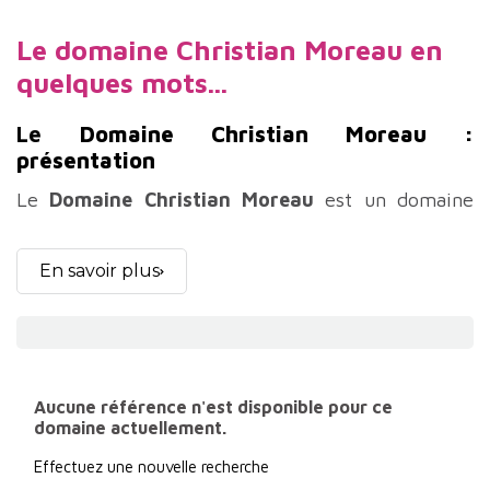
Le domaine Christian Moreau en
quelques mots...
Le
Domaine Christian Moreau :
présentation
Le
Domaine Christian Moreau
est un domaine
Phare de Chablis. Le domaine possède de
nombreuses vieilles vignes et une belle gamme de
En savoir plus
Chablis Village, 1er cru et grand cru. Le domaine
Christian Moreau s'étend sur 11.6 hectares et
possède des vignes sur de nombreux Chablis 1er
Aucune référence n'est disponible pour ce
cru et Grand Cru parmi lesquels le 1er cru Vaillon,
domaine actuellement.
Grand Cru Vaudésir, Grand Cru Valmur ou encore le
Effectuez une nouvelle recherche
Grand Cru les Clos. Le domaine Christian Moreau