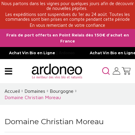
Nous partons dans les vignes pour quelques jours afin de découvrir
de nouvelles pépites.
Les expéditions sont suspendues du 1er au 24 août. Toutes les
commandes sont bien prises en compte pendant cette période
En vous remerciant de votre confiance
Frais de port offerts en Point Relais dès 150€ d'achat en
France
Achat Vin Bio en Ligne
| Ardoneo
Achat Vin Bio en Lign
Accueil
Domaines
Bourgogne
Domaine Christian Moreau
Domaine Christian Moreau