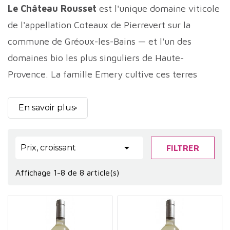
Le Château Rousset
est l'unique domaine viticole
de l'appellation Coteaux de Pierrevert sur la
commune de Gréoux-les-Bains — et l'un des
domaines bio les plus singuliers de Haute-
Provence. La famille Emery cultive ces terres
depuis 1825 — deux siècles de continuité familiale
— et c'est aujourd'hui Hubert et Roseline Emery,
En savoir plus
rejoints en 2003 par leur fils Thomas et sa femme
Camille, qui conduisent 50 hectares de vignes en

Prix, croissant
FILTRER
agriculture biologique sur l'extrémité sud du
plateau de Valensole. La particularité géographique
Affichage 1-8 de 8 article(s)
du domaine est unique dans l'appellation : les
vignes sont orientées plein nord, à l'abri du soleil
direct, et bénéficient du Mistral qui leur apporte