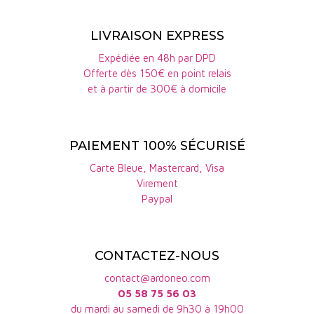
apporte toute leur fraîcheur. "Cette particularité
janvier.
géographique confère aux vins une expressivité
LIVRAISON EXPRESS
toute singulière et une belle tenue en bouche."
Expédiée en 48h par DPD
Une maturité plus lente, des vins plus frais que la
Offerte dès 150€ en point relais
et à partir de 300€ à domicile
majorité des autres vins de l'appellation.
Les cuvées du Château Rousset
PAIEMENT 100% SÉCURISÉ
Voici les différentes cuvées du Chateau Rousset
Carte Bleue, Mastercard, Visa
que nous proposons :
Virement
Paypal
- Les
Coquelicots rosé
est un rosé fruité,
gourmand, facile pour l'apéritif
- Les
Coquelicots blanc
est un 100% vermentino,
CONTACTEZ-NOUS
frais, élégant et fruité, sur des notes fruits jaunes.
contact@ardoneo.com
05 58 75 56 03
-
Coquelicots rouge
est un assemblage de syrah et
du mardi au samedi de 9h30 à 19h00