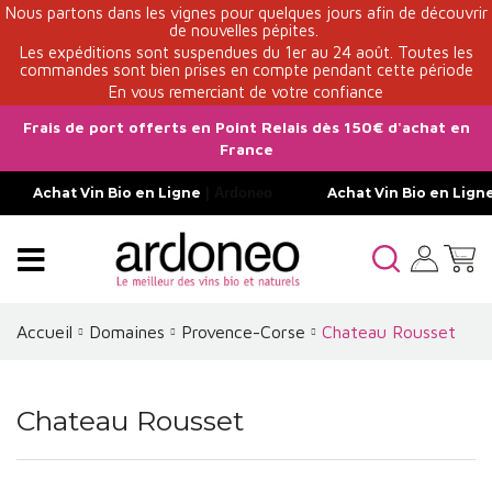
Nous partons dans les vignes pour quelques jours afin de découvrir
de nouvelles pépites.
Les expéditions sont suspendues du 1er au 24 août. Toutes les
commandes sont bien prises en compte pendant cette période
En vous remerciant de votre confiance
Frais de port offerts en Point Relais dès 150€ d'achat en
France
Achat Vin Bio en Ligne
| Ardoneo
Achat Vin Bio en Lign
Accueil
Domaines
Provence-Corse
Chateau Rousset
Chateau Rousset