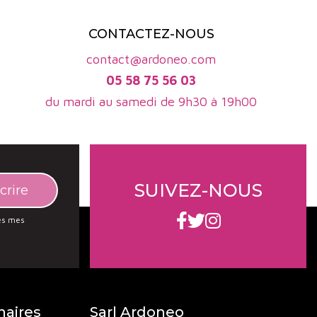
nsultez notre
sélection de vins bio du Languedoc-Rou
CONTACTEZ-NOUS
contact@ardoneo.com
05 58 75 56 03
du mardi au samedi de 9h30 à 19h00
SUIVEZ-NOUS
des mes
naires
Sarl Ardoneo