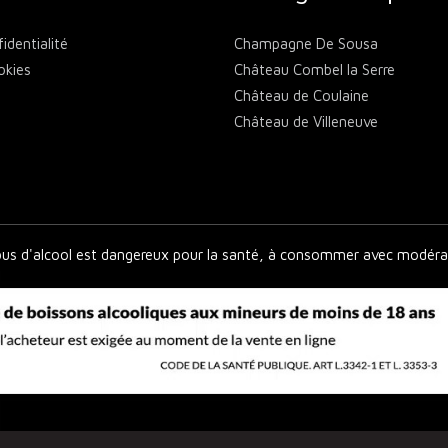
identialité
Champagne De Sousa
okies
Château Combel la Serre
Château de Coulaine
Château de Villeneuve
Château des Annibals
Château Mangot
Château Mille Roses
Chateau Rousset
Clos de la Barthassade
bus d'alcool est dangereux pour la santé, à consommer avec modéra
Clos des Quarterons
Clos Marie
Clos Thou
Domaine Antoine Sanzay
Domaine Chantal Lescure
Domaine Laurent Combier
Domaine d'Aupilhac