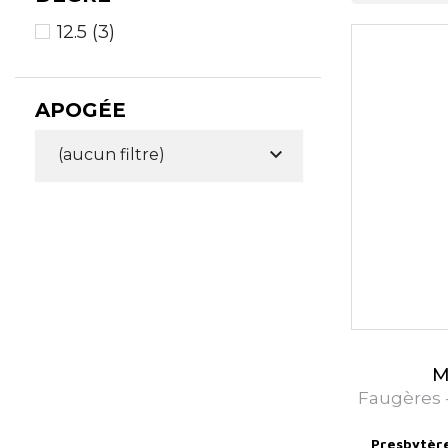
totale harm
12.5
(3)
vins vivant
est pensée 
l’image du 
APOGÉE
Le Mas d'

(aucun filtre)
confèrent à
Le Mas d'
Languedoc.
remarquable
naturelle, u
Le Domaine
Languedoc. 
M
plus tempér
Faugères 
bien préser
Presbytèr