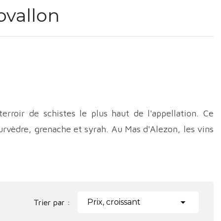
ovallon
erroir de schistes le plus haut de l'appellation. Ce
rvèdre, grenache et syrah. Au Mas d'Alezon, les vins
imum d'intervention humaine. Un domaine coup de cœur
vement à Faugères et dans la Haute Vallée de l’Orb,
ins du Languedoc. Fondés par Catherine Roque, ces

Prix, croissant
Trier par :
t en avant des terroirs d’exception et une approche en