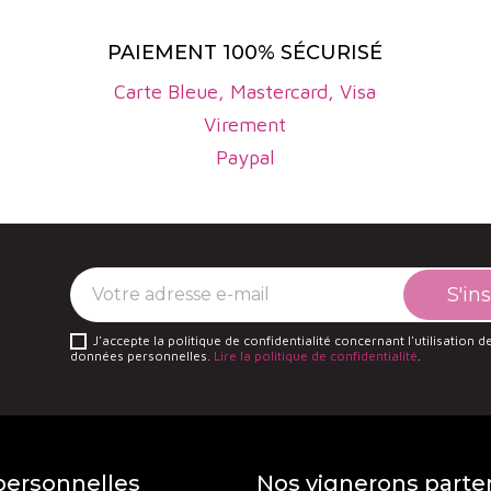
du vignoble et explorer d’autres domaines engagés, co
PAIEMENT 100% SÉCURISÉ
Carte Bleue, Mastercard, Visa
Virement
Paypal
J'accepte la politique de confidentialité concernant l'utilisation 
données personnelles.
Lire la politique de confidentialité
.
ersonnelles
Nos vignerons parte