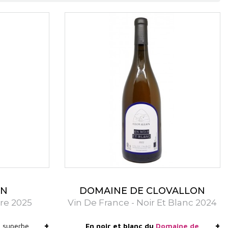
ue et biodynamique, ces deux domaines produisent des
té et une complexité aromatique unique. Chaque cuvée
limat, offrant ainsi des vins fins et authentiques, à
nditions climatiques et de sols très distincts, qui
es.
r des schistes anciens, typiques de cette région du
, une belle structure tannique et une profondeur
), les vins du Mas d'Alezon conservent une fraîcheur
llée de l’Orb, une zone plus fraîche et plus humide du
ins une finesse et une tension remarquables. Le climat
ON
DOMAINE DE CLOVALLON
sant des profils aromatiques élégants et une acidité
re 2025
Vin De France - Noir Et Blanc 2024
+
+
n superbe
En noir et blanc du
Domaine de