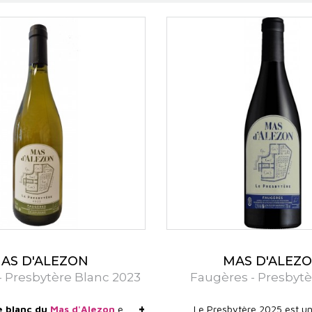
onie avec la nature. Grâce à une viticulture biologiq
s et expressifs, marqués par la fraîcheur, la minérali
pour refléter au mieux la singularité des sols et du c
Languedoc profond et sauvage.
Alezon
et le
Domaine de Clovallon
bénéficient de co
 leurs vins des personnalités uniques et complémentair
Alezon
, situé dans l’appellation Faugères, repose su
 Ce terroir confère aux vins une grande minéralité
. Grâce à l’altitude des parcelles (jusqu’à 450 mètres
n élément clé pour l’équilibre et l’élégance des cuvées.
 de Clovallon
, quant à lui, est niché dans la Haute Va
Ici, les sols mêlent calcaires et marnes, offrant aux v
AS D'ALEZON
MAS D'ALEZ
é permet une maturation plus lente des raisins, favori
- Presbytère Blanc 2023
Faugères - Presbytè
vée.
+
e blanc du
Mas d'Alezon
est
Le Presbytère 2025 est u