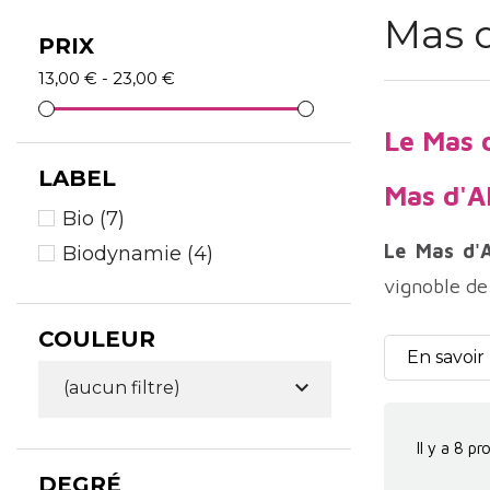
Mas d
PRIX
13,00 € - 23,00 €
Le Mas 
LABEL
Mas d'Al
Bio
(7)
Le Mas d'A
Biodynamie
(4)
vignoble de
sont élevés
COULEUR
!
En savoir

(aucun filtre)
Le Mas d'A
incarnent 
Il y a 8 pr
domaines so
DEGRÉ