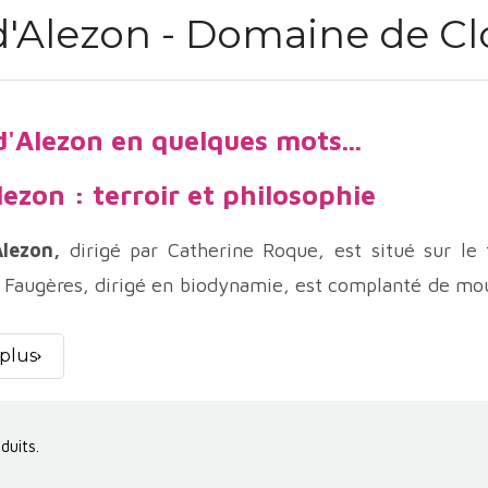
'Alezon - Domaine de Cl
d'Alezon en quelques mots...
ezon : terroir et philosophie
lezon,
dirigé par Catherine Roque, est situé sur le t
 Faugères, dirigé en biodynamie, est complanté de mou
 de la manière la plus naturelle qui soit, avec le min
 plus
lezon
et le
Domaine de Clovallon
, situés respecti
à eux deux la diversité et l’élégance des grands v
oduits.
nt le fruit d’un travail passionné et rigoureux, mettan