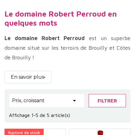
Le domaine Robert Perroud en
quelques mots
Le domaine Robert Perroud
est un superbe
domaine situé sur les terroirs de Brouilly et Côtes
de Brouilly !
Ce qui anime le plus
Robert Perroud
est la nature
et le fait de se sentir en osmose avec elle. Le
En savoir plus
domaine travaille en bio sur une partie des
parcelles et le plus naturellement possible sur le

Prix, croissant
FILTRER
reste..
Les gamays du
domaine Perroud
sont récoltés à
Affichage 1-5 de 5 article(s)
belle maturité pour obtenir un raisin de grande
Rupture de stock
qualité et des vins très expressif et gourmand. Le