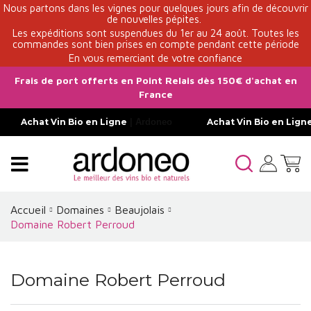
Nous partons dans les vignes pour quelques jours afin de découvrir
de nouvelles pépites.
Les expéditions sont suspendues du 1er au 24 août. Toutes les
commandes sont bien prises en compte pendant cette période
En vous remerciant de votre confiance
Frais de port offerts en Point Relais dès 150€ d'achat en
France
Achat Vin Bio en Ligne
| Ardoneo
Achat Vin Bio en Lign
Accueil
Domaines
Beaujolais
Domaine Robert Perroud
Domaine Robert Perroud