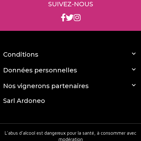
SUIVEZ-NOUS
découvrir l’ensemble des appellations et explorer
notre sélection complète de
vins bio du Beaujolais
,
consultez notre page région dédiée.

Conditions

Données personnelles

Nos vignerons partenaires
Sarl Ardoneo
L'abus d'alcool est dangereux pour la santé, à consommer avec
modération