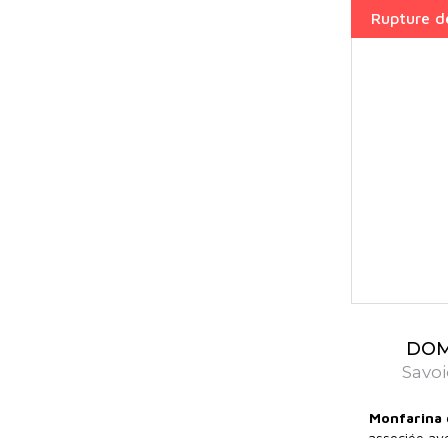
Rupture d
DOM
Savoi
Monfarina
associée ave