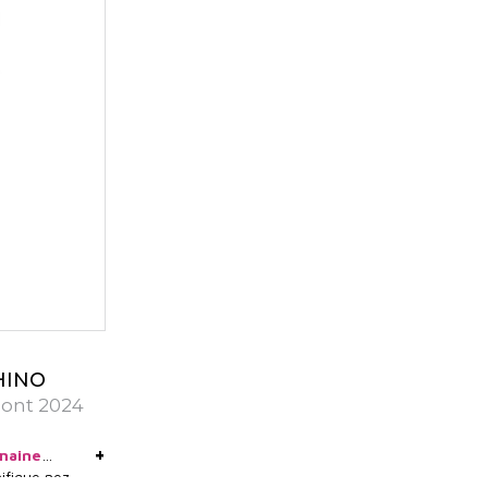
HINO
mont 2024
+
maine
ifique nez