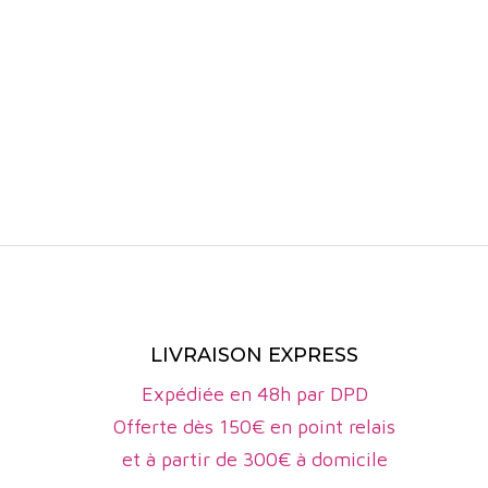
pep's, prod
De couleur j
séduit par 
senteur
chlorophyl
recommande
mais aussi 
des gamba
LIVRAISON EXPRESS
Expédiée en 48h par DPD
Offerte dès 150€ en point relais
et à partir de 300€ à domicile