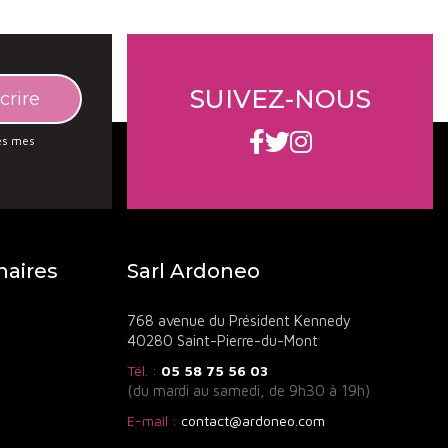
SUIVEZ-NOUS
des mes
naires
Sarl Ardoneo
768 avenue du Président Kennedy
40280 Saint-Pierre-du-Mont
Tél. :
05 58 75 56 03
(du mardi au samedi, de 9h30 à 19h)
E-mail :
contact@ardoneo.com