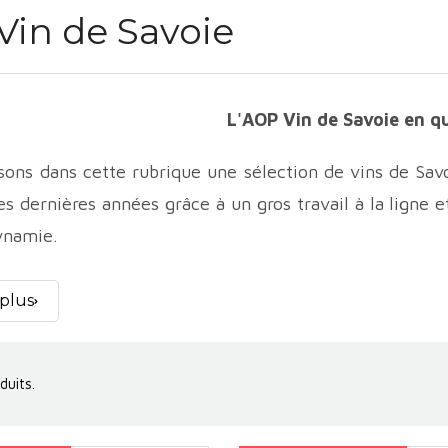
Vin de Savoie
L'AOP Vin de Savoie en q
ons dans cette rubrique une sélection de vins de Savoi
s dernières années grâce à un gros travail à la ligne e
dynamie.
u
domaine Giachino
en sont la bonne démonstration av
 plus
oduits.