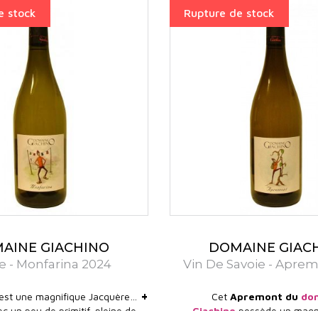
e stock
Rupture de stock
AINE GIACHINO
DOMAINE GIAC
e - Monfarina 2024
Vin De Savoie - Apre
+
est une magnifique Jacquères
Cet
Apremont du
do
c un peu de primitif, pleine de
Giachino
possède un magn