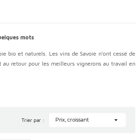
uelques mots
e bio et naturels. Les vins de Savoie n'ont cessé de
t au retour pour les meilleurs vignerons au travail en
ec des vins ciselés, frais et précis. Un modèle du

Prix, croissant
Trier par :