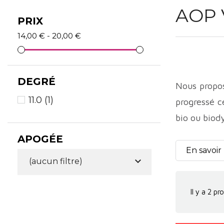
AOP 
PRIX
14,00 € - 20,00 €
DEGRÉ
Nous propos
11.0
(1)
progressé ce
bio ou bio
Les vins d
APOGÉE
genre.
En savoir

(aucun filtre)
Il y a 2 pr