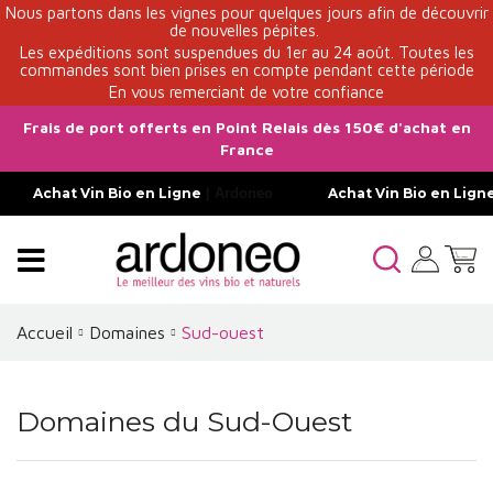
Nous partons dans les vignes pour quelques jours afin de découvrir
de nouvelles pépites.
Les expéditions sont suspendues du 1er au 24 août. Toutes les
commandes sont bien prises en compte pendant cette période
En vous remerciant de votre confiance
Frais de port offerts en Point Relais dès 150€ d'achat en
France
Achat Vin Bio en Ligne
| Ardoneo
Achat Vin Bio en Lign
Accueil
Domaines
Sud-ouest
Domaines du Sud-Ouest