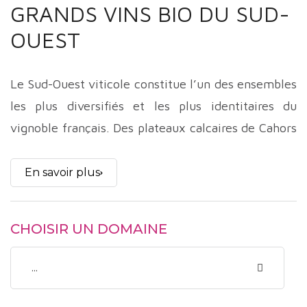
GRANDS VINS BIO DU SUD-
OUEST
Le Sud-Ouest viticole constitue l’un des ensembles
les plus diversifiés et les plus identitaires du
vignoble français. Des plateaux calcaires de Cahors
aux terrasses graveleuses du Marmandais, des
coteaux de Bergerac aux pentes abruptes
En savoir plus
d’Irouléguy, la région se distingue par une richesse
ampélographique exceptionnelle et par une forte
CHOISIR UN DOMAINE
personnalité de terroir. Malbec, Tannat, Petit et
Gros Manseng, Duras, Fer Servadou ou encore
...
Abouriou composent un paysage viticole où la
singularité prime sur la standardisation. Depuis