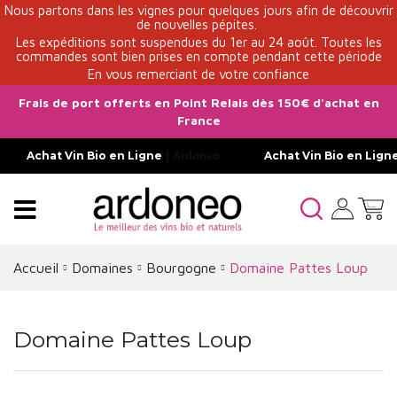
Nous partons dans les vignes pour quelques jours afin de découvrir
de nouvelles pépites.
Les expéditions sont suspendues du 1er au 24 août. Toutes les
commandes sont bien prises en compte pendant cette période
En vous remerciant de votre confiance
Frais de port offerts en Point Relais dès 150€ d'achat en
France
Achat Vin Bio en Ligne
| Ardoneo
Achat Vin Bio en Lign
Accueil
Domaines
Bourgogne
Domaine Pattes Loup
Domaine Pattes Loup