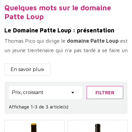
Quelques mots sur le domaine
Patte Loup
Le
Domaine Patte Loup : présentation
Thomas Pico qui dirige le
domaine Patte Loup
est
un jeune trentenaire qui n'a pas tardé à se faire un
nom à Chablis. Dirigeant son domaine en
agriculture biologique depuis 2009, Thomas Pico
En savoir plus
produit des chablis parmi les plus aboutis de l'AOC.
Les maturités sont recherchées, tout en gardant de

Prix, croissant
FILTRER
beaux équilibres et une réelle fraicheur. Un
domaine à découvrir d'urgence.
Affichage 1-3 de 3 article(s)
Le
Domaine Patte Loup
est aujourd’hui l’un des
domaines les plus remarqués de Chablis, non