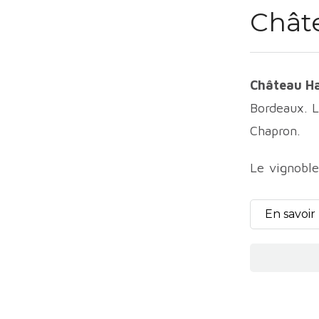
Chât
Château H
Bordeaux. L
Chapron.
Le vignoble
conduit en a
Château Hau
En savoir
s Vignes
. L
en sauce. L
Les vins de
Le
Château