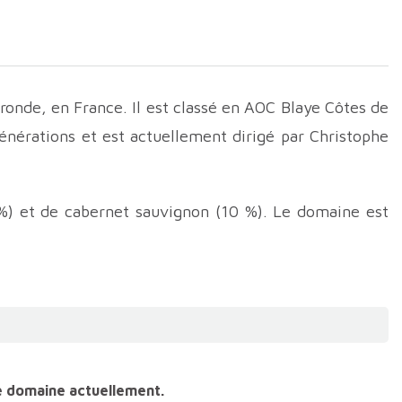
ronde, en France. Il est classé en AOC Blaye Côtes de
énérations et est actuellement dirigé par Christophe
 %) et de cabernet sauvignon (10 %). Le domaine est
 dans des chais modernes.
oulin cuvée Louise
et le
Château Haut-Moulin Vieille
i se marie bien avec les viandes rouges et les plats
omplexe et fin, il possède une belle gourmandise.
ar des médailles aux concours internationaux.
deaux, vignoble historique où la diversité des terroirs
e domaine actuellement.