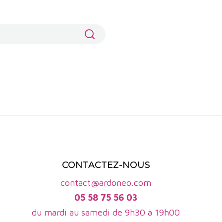
ique redéfinissent l’image de la région. Retrouvez
ge région dédiée.
CONTACTEZ-NOUS
contact@ardoneo.com
05 58 75 56 03
du mardi au samedi de 9h30 à 19h00