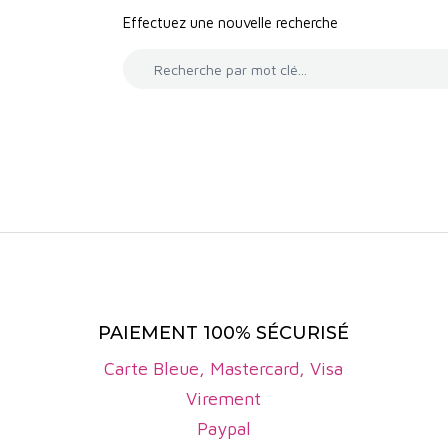
ment croissant des vignerons en agriculture biolog
Effectuez une nouvelle recherche
de notre sélection de
vins bio de Bordeaux
sur notre pa
PAIEMENT 100% SÉCURISÉ
Carte Bleue, Mastercard, Visa
Virement
Paypal