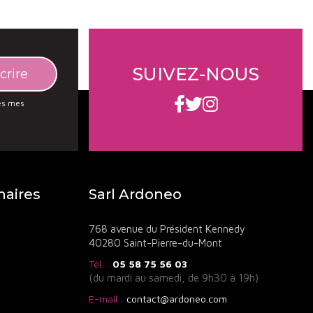
SUIVEZ-NOUS
des mes
naires
Sarl Ardoneo
768 avenue du Président Kennedy
40280 Saint-Pierre-du-Mont
Tél. :
05 58 75 56 03
(du mardi au samedi, de 9h30 à 19h)
E-mail :
contact@ardoneo.com