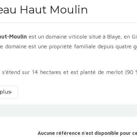
eau Haut Moulin
aut-Moulin
est un domaine viticole situé à Blaye, en Gi
e domaine est une propriété familiale depuis quatre g
 s'étend sur 14 hectares et est planté de merlot (90
griculture biologique. Les vins sont vinifiés et élevés
t-Moulin produit deux vins rouges : le
Château Haut-M
 plus
e Château Haut-Moulin est un vin fruité et gourmand qu
e Château Haut-Moulin Vieilles Vignes est un vin plus c
 Château Haut-Moulin sont régulièrement récompensés p
 Haut-Moulin
contribue à l’identité des vins bio de Bor
Aucune référence n'est disponible pour c