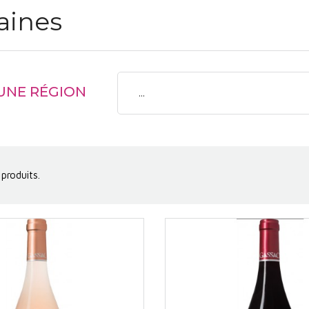
ines
 UNE RÉGION
...
 produits.