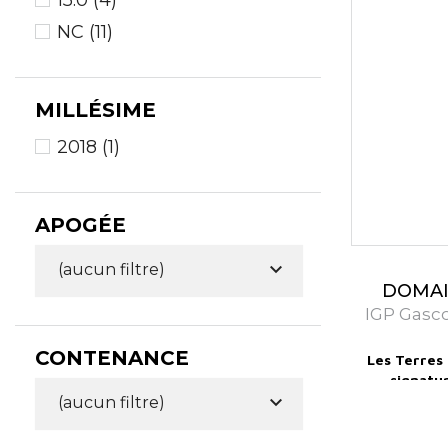
15.0
(4)
NC
(11)
MILLÉSIME
2018
(1)
APOGÉE

(aucun filtre)
DOMAI
IGP Gasc
CONTENANCE
Les Terres
signatu
La robe e

Chiroule
(aucun filtre)
reflets vert
florale 
Gros mansen
les fleurs d'
Ténarèz