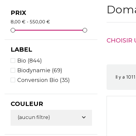
Doma
PRIX
8,00 € - 550,00 €
CHOISIR
LABEL
Bio
(844)
Biodynamie
(69)
Il y a 1011
Conversion Bio
(35)
COULEUR

(aucun filtre)