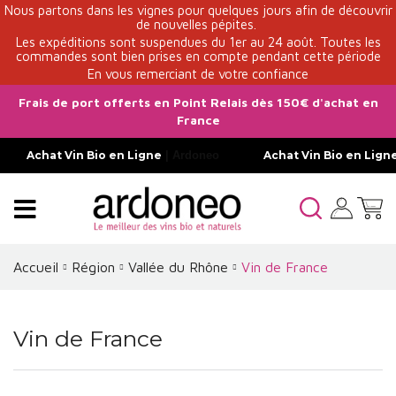
Nous partons dans les vignes pour quelques jours afin de découvrir
de nouvelles pépites.
Les expéditions sont suspendues du 1er au 24 août. Toutes les
commandes sont bien prises en compte pendant cette période
En vous remerciant de votre confiance
Frais de port offerts en Point Relais dès 150€ d'achat en
France
Achat Vin Bio en Ligne
| Ardoneo
Achat Vin Bio en Lign
Accueil
Région
Vallée du Rhône
Vin de France
Vin de France