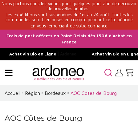
Nous partons dans les vignes pour quelques jours afin de découvrir
de nouvelles pépites.
Les expéditions sont suspendues du 1er au 24 août. Toutes les
commandes sont bien prises en compte pendant cette période
En vous remerciant de votre confiance
Frais de port offerts en Point Relais dès 150€ d'achat en
France
Achat Vin Bio en Ligne
| Ardoneo
Achat Vin Bio en Lign
Accueil
Région
Bordeaux
AOC Côtes de Bourg
AOC Côtes de Bourg