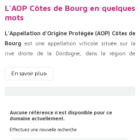
L'AOP Côtes de Bourg en quelques
mots
L'Appellation d'Origine Protégée (AOP) Côtes de
Bourg
est une appellation viticole située sur la
rive droite de la Dordogne, dans la région de
Bordeaux. Connue pour ses vins rouges et blancs
de grande qualité, cette appellation bénéficie d'un
En savoir plus
terroir exceptionnel et d'un engagement croissant
envers l'agriculture biologique.
Les Côtes de Bourg se trouvent à environ 35
Aucune référence n'est disponible pour ce
kilomètres au nord de Bordeaux, sur les coteaux
domaine actuellement.
surplombant la Dordogne et la Gironde. Le terroir
Effectuez une nouvelle recherche
de l'appellation est varié, avec des sols composés