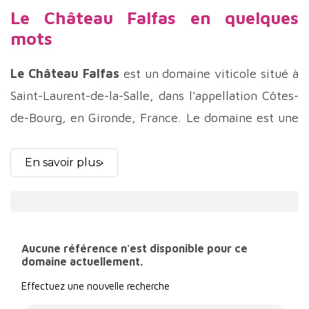
Le Château Falfas en quelques
mots
Le Château Falfas
est un domaine viticole situé à
Saint-Laurent-de-la-Salle, dans l'appellation Côtes-
de-Bourg, en Gironde, France. Le domaine est une
propriété familiale depuis 1972, et est
actuellement dirigé par la famille Cochran.
En savoir plus
Le domaine s'étend sur 22 hectares de vignes,
plantées sur un sol argilo-calcaire. Les cépages
cultivés sont le Merlot (55 %), le Cabernet
Aucune référence n'est disponible pour ce
Sauvignon (30 %), le Cabernet franc (10 %) et le
domaine actuellement.
Malbec (5 %).
Effectuez une nouvelle recherche
Le Château Falfas est certifié en agriculture