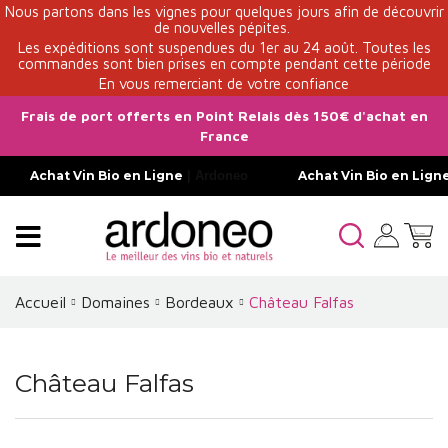
Nous partons dans les vignes pour quelques jours afin de découvrir
de nouvelles pépites.
Les expéditions sont suspendues du 1er au 24 août. Toutes les
commandes sont bien prises en compte pendant cette période
En vous remerciant de votre confiance
Frais de port offerts en Point Relais dès 150€ d'achat en
France
Achat Vin Bio en Ligne
| Ardoneo
Achat Vin Bio en Lign
Accueil
Domaines
Bordeaux
Château Falfas
Château Falfas