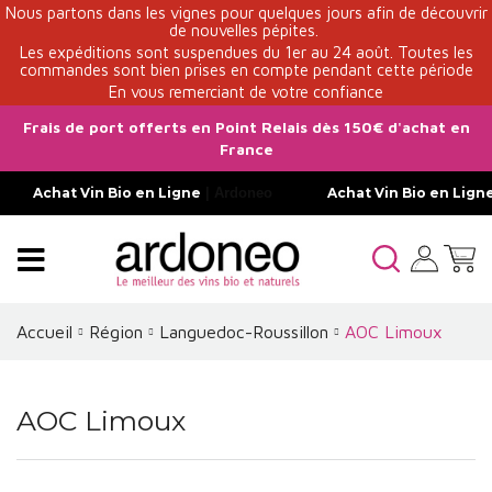
Nous partons dans les vignes pour quelques jours afin de découvrir
de nouvelles pépites.
Les expéditions sont suspendues du 1er au 24 août. Toutes les
commandes sont bien prises en compte pendant cette période
En vous remerciant de votre confiance
Frais de port offerts en Point Relais dès 150€ d'achat en
France
Achat Vin Bio en Ligne
| Ardoneo
Achat Vin Bio en Lign
Accueil
Région
Languedoc-Roussillon
AOC Limoux
AOC Limoux