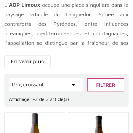
L’
AOP Limoux
occupe une place singulière dans le
paysage viticole du Languedoc. Située aux
contreforts des Pyrénées, entre influences
océaniques, méditerranéennes et montagnardes,
l’appellation se distingue par la fraîcheur de ses
vins et la diversité de ses expressions. Limoux
incarne un vignoble d’altitude et de transition, où
En savoir plus
le vin trouve son équilibre dans la tension et la
précision plutôt que dans la puissance.

Prix, croissant
FILTRER
Le vignoble de Limoux s’étend sur des coteaux
Affichage 1-2 de 2 article(s)
vallonnés situés entre 200 et 500 mètres
d’altitude, offrant une grande variété
d’expositions. Cette amplitude altitudinale joue un