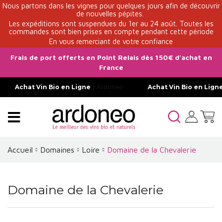
Nous partons dans les vignes pour quelques jours afin de découvrir
de nouvelles pépites.
Les expéditions sont suspendues du 1er au 24 août. Toutes les
commandes sont bien prises en compte pendant cette période
En vous remerciant de votre confiance
Frais de port offerts en Point Relais dès 150€ d'achat en
France
Achat Vin Bio en Ligne
| Ardoneo
Achat Vin Bio en Lign
Accueil
Domaines
Loire
Domaine de la Chevalerie
Domaine de la Chevalerie