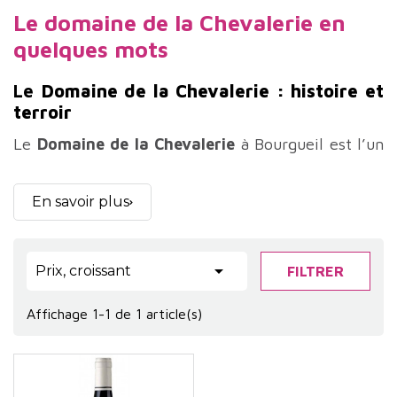
Le domaine de la Chevalerie en
quelques mots
Le
Domaine de la Chevalerie : histoire et
terroir
Le
Domaine de la Chevalerie
à Bourgueil est l’un
de ces lieux qui racontent à eux seuls plusieurs
siècles d’histoire, de culture et de transmission
En savoir plus
familiale. Niché au cœur de l’appellation
Bourgueil
, sur la rive droite de la Loire, ce

Prix, croissant
FILTRER
domaine est un véritable emblème de l’expression
du
Cabernet Franc
, ce cépage qui trouve dans les
Affichage 1-1 de 1 article(s)
sols de tuffeau et de graviers une terre d’élection.
Depuis plus de treize générations, la famille
Caslot