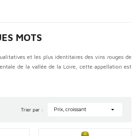
UES MOTS
alitatives et les plus identitaires des vins rouges de
ntale de la vallée de la Loire, cette appellation est
le incarne une vision plus exigeante et plus structurée
 une approche viticole orientée vers la profondeur et

Prix, croissant
Trier par :
partir du Moyen Âge que le vignoble se structure
s échanges commerciaux le long de la Loire. Les vins
is l’émergence de l’
AOP Anjou Villages
marque une