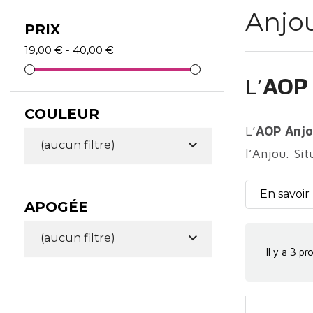
Anjou
PRIX
19,00 € - 40,00 €
L’
AOP
COULEUR
L’
AOP Anjo

(aucun filtre)
l’Anjou. Si
exclusivem
En savoir
de l’Anjou,
APOGÉE
le potentiel

(aucun filtre)
Il y a 3 pr
La viticul
véritableme
rouges de l