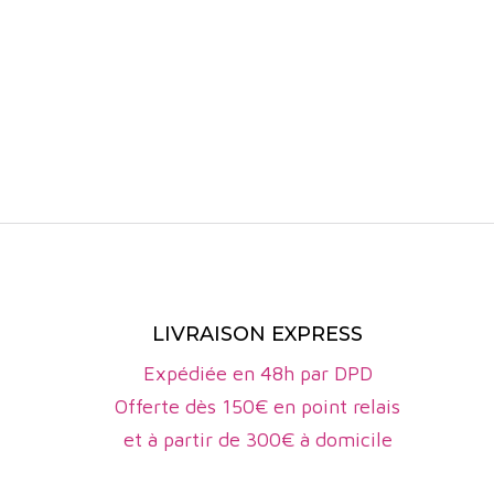
bio se d
Les vins rou
saveurs de
Le nez évoq
des notes i
végétales n
intégrés. La
Les pratiqu
l’équilibre
peuvent êtr
sans domine
temps.
LIVRAISON EXPRESS
La viticult
engagé une 
Expédiée en 48h par DPD
la vigne est
Offerte dès 150€ en point relais
et à partir de 300€ à domicile
recherche d
Cette orien