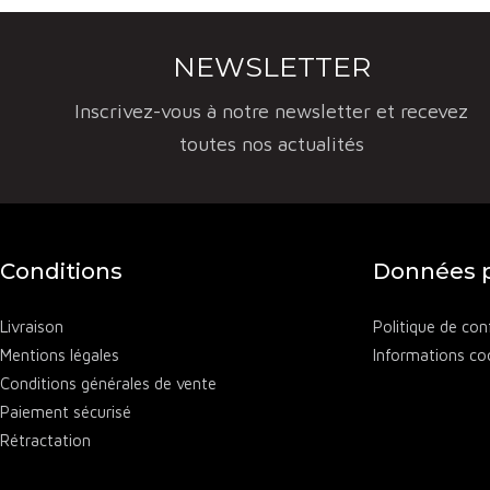
sincérité d
À la dégusta
NEWSLETTER
table. Leur
Inscrivez-vous à notre newsletter et recevez
gastronomiq
toutes nos actualités
Aujourd’hui,
ligériens d
croissant d
offrant des 
Conditions
Données p
Découvrez l
Livraison
Politique de conf
Mentions légales
Informations co
Conditions générales de vente
Paiement sécurisé
Rétractation