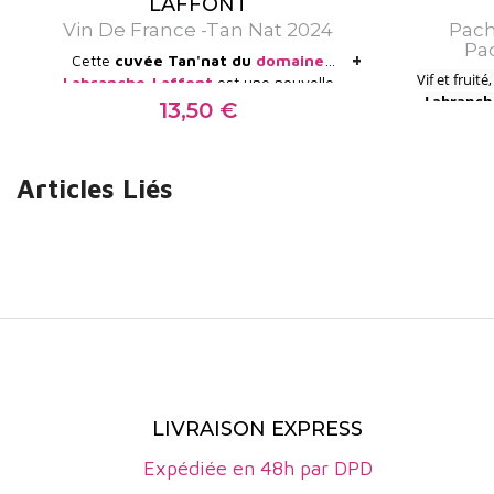
LAFFONT
Vin De France -Tan Nat 2024
Pach
Pa
+
Cette
cuvée Tan'nat du
domaine
Vif et fruité,
Labranche-Laffont
est une nouvelle
Labranch
cuvée du domaine. Sans soufre et 100%
13,50 €
Prix
idéal aux
tannat, ce vin bio se veut digeste,
décline su
gourmand et fruité, à l'opposé de
apportées pa
beaucoup de vins du secteur. Une belle
Articles Liés
belle vivaci
gourmandise !
apérit
LIVRAISON EXPRESS
Expédiée en 48h par DPD