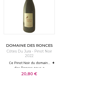
parcelle originelle, un terrain laissé à l’abandon,
recouvert de ronces, que la famille décide de
replanter en vigne. Ce symbole de renaissance
marque l’identité du domaine : redonner vie aux
sols et exprimer le meilleur d’un terroir oublié.
C’est dans les années 1980 que le domaine prend
DOMAINE DES RONCES
véritablement son essor avec l’arrivée de Jean-
Côtes Du Jura - Pinot Noir
2022
Claude Crédoz, qui convertit progressivement
+
Ce Pinot Noir du domaine
l’exploitation à l’agriculture biologique, puis à la
des Ronces nous a
biodynamie certifiée en 2009. Aujourd’hui, c’est sa
enthousiasmé par sa
20,80 €
Prix
précision et sa finesse. Au
fille
Ariane Lesné
qui dirige le domaine avec la
nez, ce vin bio du Jura se
développe sur des notes
même exigence. Sa vision repose sur une
de petits fruits rouges. En
recherche permanente d’équilibre : équilibre entre
bouche, sa texture
soyeuse et son équilibre
la vigne et son environnement, entre puissance et
en font un vin d'une