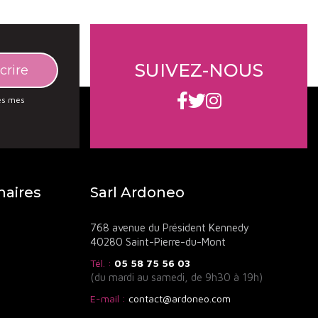
SUIVEZ-NOUS
des mes
naires
Sarl Ardoneo
768 avenue du Président Kennedy
40280 Saint-Pierre-du-Mont
Tél. :
05 58 75 56 03
(du mardi au samedi, de 9h30 à 19h)
E-mail :
contact@ardoneo.com