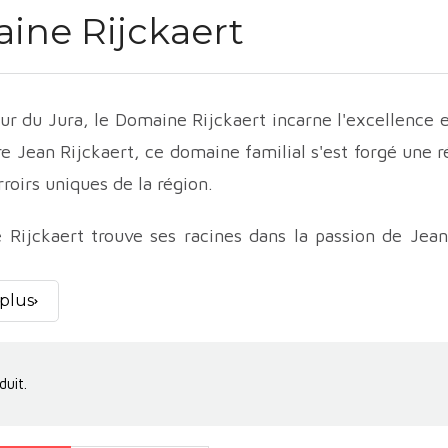
ine Rijckaert
r du Jura, le Domaine Rijckaert incarne l'excellence et
re Jean Rijckaert, ce domaine familial s'est forgé une 
rroirs uniques de la région.
Rijckaert trouve ses racines dans la passion de Jean R
eux des paysages et du potentiel viticole du Jura, et
espectueuse de la nature et un engagement envers l'
 plus
comme l'une des références du Jura.
es du Domaine Rijckaert s'étendent sur des coteaux esca
duit.
posé de marnes et de calcaires. Ce terroir exceptionne
 aromatique incomparable.