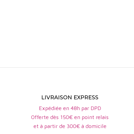
Cuvée Les G
blanc du Jur
sur des
de fruits r
bergamote
bouche est 
délicats.
fruitées et
Cuvée Les C
voile. Il o
saline.
Cuvée L'aut
avec des ta
Chaque cuvé
offrant ain
LIVRAISON EXPRESS
Découvrez a
Expédiée en 48h par DPD
Offerte dès 150€ en point relais
et à partir de 300€ à domicile