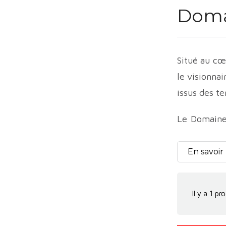
Doma
Situé au cœu
le visionnai
issus des te
Le Domaine 
tombé amour
approche r
En savoir
s'affirmer 
Les vignobl
Il y a 1 pro
unique, com
complexité