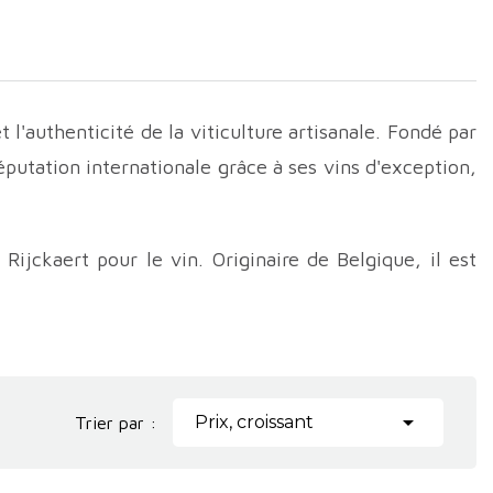
 l'authenticité de la viticulture artisanale. Fondé par
réputation internationale grâce à ses vins d'exception,
ijckaert pour le vin. Originaire de Belgique, il est
 a fondé son domaine en 1998. Depuis lors, avec une
excellence, le domaine n'a cessé de croître et de
rpés, bénéficiant d'une exposition idéale et d'un sol

Prix, croissant
Trier par :
l confère aux vins une minéralité distinctive et une