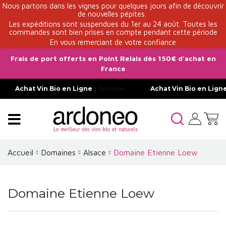
Nous partons dans les vignes pour quelques jours afin de découvrir
de nouvelles pépites.
Les expéditions sont suspendues du 1er au 24 août. Toutes les
commandes sont bien prises en compte pendant cette période
En vous remerciant de votre confiance
Frais de port offerts en Point Relais dès 150€ d'achat en
France
Achat Vin Bio en Ligne
| Ardoneo
Achat Vin Bio en Lign
Accueil
Domaines
Alsace
Domaine Etienne Loew
Domaine Etienne Loew