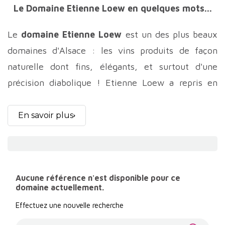
Le Domaine Etienne Loew en quelques mots...
Le
domaine Etienne Loew
est un des plus beaux
domaines d'Alsace : les vins produits de façon
naturelle dont fins, élégants, et surtout d'une
précision diabolique ! Etienne Loew a repris en
1996 ce domaine présent dans la famille depuis le
18ème siècle. Le respect du terroir et du vivant est
En savoir plus
une priorité pour ce vigneron de grand talent.
Aussi, le domaine Etienne Loew est conduit en
agriculture biodynamique, les vinifications sont
Aucune référence n'est disponible pour ce
très peu interventionnistes et le soufre utilisé au
domaine actuellement.
minimum ! Rarement nous avons eu à gouter des
Effectuez une nouvelle recherche
vins naturels aussi précis et élancés. Toute la