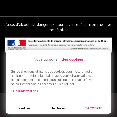
L'abus d'alcool est dangereux pour la santé, à consommer avec
modération
Nous utilisons...
des cookies
Sur ce site, nous utilisons des cookies pour mesurer notre
audience, entretenir la relation avec vous et vous adresser
ponctuellement du contenu qualitatif ou de la publicité. Vous
pouvez choisir de les accepter ou les refuser.
Plus d'informations
© 2026 - Ardoneo - Vente en ligne de vins bios et naturels
Réalisation Dream me up
Je choisis
Je refuse
J'ACCEPTE