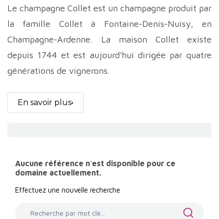
Le champagne Collet est un champagne produit par
la famille Collet à Fontaine-Denis-Nuisy, en
Champagne-Ardenne. La maison Collet existe
depuis 1744 et est aujourd'hui dirigée par quatre
générations de vignerons.
Les frères Collet ont un joli domaine familial de 6
En savoir plus
hectares dans le Sézannais planté en majorité de
Chardonnay puis de pinot noir. Les vins sont
vinifiés en fût et foudre de chêne dans la très
grande majorité des cas, une attention toute
Aucune référence n'est disponible pour ce
domaine actuellement.
particulière est apporté au travail précis
d’assemblage et au dosage millimétré quasi tous
Effectuez une nouvelle recherche
extra-brut. Le domaine est certifié Bio depuis mars