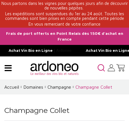
Nous partons dans les vignes pour quelques jours afin de découvrir
de nouvelles pépites.
Les expéditions sont suspendues du 1er au 24 août. Toutes les
commandes sont bien prises en compte pendant cette période
En vous remerciant de votre confiance
Frais de port offerts en Point Relais dès 150€ d'achat en
France
Achat Vin Bio en Ligne
| Ardoneo
Achat Vin Bio en Lign
Accueil
Domaines
Champagne
Champagne Collet
Champagne Collet