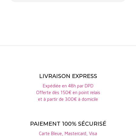
2023.
Le
Champagne Nord-Sud de Collet
est gourmand et
frais, idéal à l'apéritif.
Empreinte de Terroir des Champagnes Collet
est
une cuvée identitaire, complexe et minérale.
LIVRAISON EXPRESS
Expédiée en 48h par DPD
Offerte dès 150€ en point relais
et à partir de 300€ à domicile
PAIEMENT 100% SÉCURISÉ
Carte Bleue, Mastercard, Visa