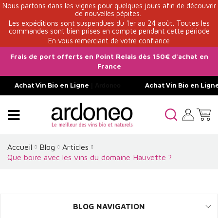
Nous partons dans les vignes pour quelques jours afin de découvrir
de nouvelles pépites.
Les expéditions sont suspendues du 1er au 24 août. Toutes les
commandes sont bien prises en compte pendant cette période
En vous remerciant de votre confiance
Frais de port offerts en Point Relais dès 150€ d'achat en
France
Achat Vin Bio en Ligne
| Ardoneo
Achat Vin Bio en Lign
Accueil
Blog
Articles
Que boire avec les vins du domaine Hauvette ?
BLOG NAVIGATION