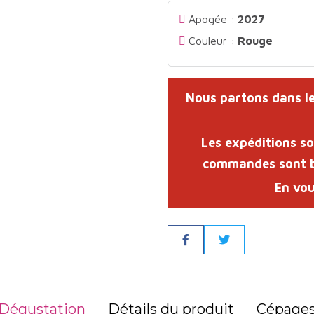
Apogée :
2027
Couleur :
Rouge
Nous partons dans le
Les expéditions s
commandes sont bi
En vou
Partager
Dégustation
Détails du produit
Cépage