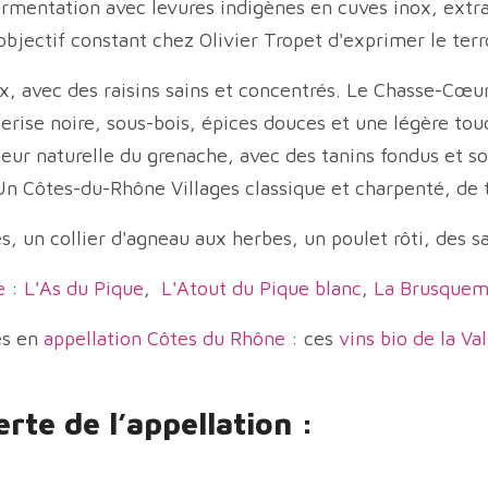
, fermentation avec levures indigènes en cuves inox, extr
jectif constant chez Olivier Tropet d'exprimer le terroi
, avec des raisins sains et concentrés. Le Chasse-Cœur
cerise noire, sous-bois, épices douces et une légère to
eur naturelle du grenache, avec des tanins fondus et s
 Côtes-du-Rhône Villages classique et charpenté, de trè
es, un collier d'agneau aux herbes, un poulet rôti, des 
e
:
L'As du Pique
,
L'Atout du Pique blanc
,
La Brusquem
es en
appellation Côtes du Rhône
: ces
vins bio de la V
te de l’appellation :