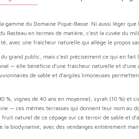
 la gamme du Domaine Pique-Basse. Ni aussi léger que 
 du Rasteau en termes de matière, c'est la cuvée du mili
é, avec une fraîcheur naturelle qui allège le propos san
u grand public, mais c'est précisément ce qui en fait l
al — elle bénéficie d'une fraîcheur naturelle et d'une a
alluvionnaires de sable et d'argiles limoneuses permett
 %, vignes de 40 ans en moyenne), syrah (10 %) et cins
aine — ces mêmes terrasses qui donnent leur nom au dom
 fruit naturel de ce cépage sur ce terroir de sable et d'
 de la biodynamie, avec des vendanges entièrement man