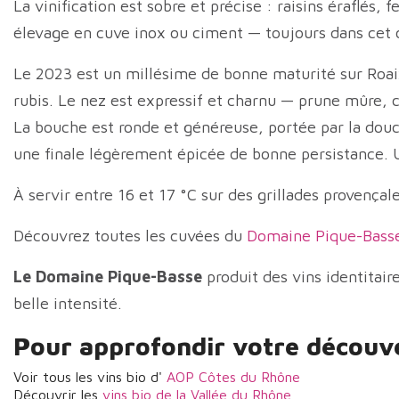
La vinification est sobre et précise : raisins éraflés
élevage en cuve inox ou ciment — toujours dans cet ob
Le 2023 est un millésime de bonne maturité sur Roaix
rubis. Le nez est expressif et charnu — prune mûre, 
La bouche est ronde et généreuse, portée par la douc
une finale légèrement épicée de bonne persistance. Un
À servir entre 16 et 17 °C sur des grillades provençal
Découvrez toutes les cuvées du
Domaine Pique-Bass
Le Domaine
Pique-Basse
produit des vins identitair
belle intensité.
Pour approfondir votre découver
Voir tous les vins bio d'
AOP
Côtes du Rhône
Découvrir les
vins bio de la Vallée du Rhône