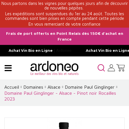
Nous partons dans les vignes pour quelques jours afin de découvrir
de nouvelles pépites.
Les expéditions sont suspendues du 1er au 24 août. Toutes les
commandes sont bien prises en compte pendant cette période
En vous remerciant de votre confiance
Frais de port offerts en Point Relais dès 150€ d'achat en
France
Achat Vin Bio en Ligne
| Ardoneo
Achat Vin Bio en Lign
Accueil
Domaines
Alsace
Domaine Paul Ginglinger
Domaine Paul Ginglinger - Alsace - Pinot noir Rocailles
2023