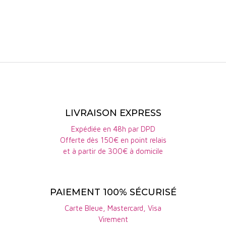
Exa est un assemblage de très belles parcelles à
dominante calcaro-gréseuse jouxtant le Grand Cru
Pfersigberg sur les lieux-dits Wettolsheimerweg,
Dreistein et Sundgass. Ce riesling sec se caractérise
avant tout par sa finesse et son élégance. Le bouquet
offre un fruité délicat qui s'affirme avec l'âge. L'équilibre
en bouche est longiligne, caractéristique des grands
terroirs à dominante calcaire.
LIVRAISON EXPRESS
Expédiée en 48h par DPD
Offerte dès 150€ en point relais
et à partir de 300€ à domicile
PAIEMENT 100% SÉCURISÉ
Carte Bleue, Mastercard, Visa
Virement