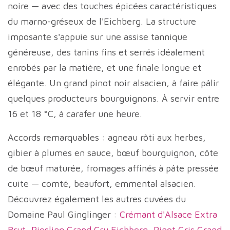
noire — avec des touches épicées caractéristiques
du marno-gréseux de l'Eichberg. La structure
imposante s'appuie sur une assise tannique
généreuse, des tanins fins et serrés idéalement
enrobés par la matière, et une finale longue et
élégante. Un grand pinot noir alsacien, à faire pâlir
quelques producteurs bourguignons. À servir entre
16 et 18 °C, à carafer une heure.
Accords remarquables : agneau rôti aux herbes,
gibier à plumes en sauce, bœuf bourguignon, côte
de bœuf maturée, fromages affinés à pâte pressée
cuite — comté, beaufort, emmental alsacien.
Découvrez également les autres cuvées du
Domaine Paul Ginglinger :
Crémant d'Alsace Extra
Brut
,
Riesling Grand Cru Eichberg
,
Pinot Gris Grand