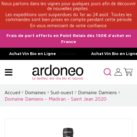
Nous partons dans les vignes pour quelques jours afin de découvrir
de nouvelles pépites.
Les expéditions sont suspendues du 1er au 24 août. Toutes les
commandes sont bien prises en compte pendant cette période
En vous remerciant de votre confiance
Frais de port offerts en Point Relais dès 150€ d'achat en
France
Achat Vin Bio en Ligne
| Ardoneo
Achat Vin Bio en Lign
Accueil
Domaines
Sud-ouest
Domaine Damiens
Domaine Damiens - Madiran - Saint Jean 2020