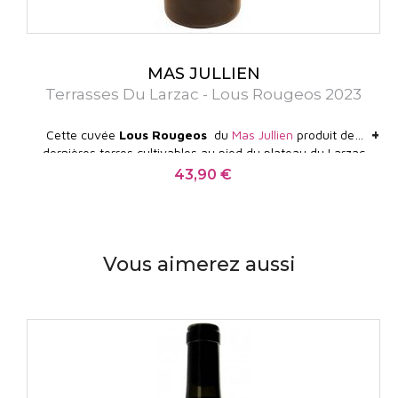
MAS JULLIEN
Terrasses Du Larzac - Lous Rougeos 2023
+
+
Cette cuvée
Lous Rougeos
du
Mas Jullien
produit des
dernières terres cultivables au pied du plateau du Larzac
à 400m d'altitude. Un vin tout en équilibre et en
43,90 €
Prix
élégance, d'une rare fraicheur pour un Languedoc. Il est
accessible dans sa jeunesse mais pourra être conservé
une dizaine d'années.
RVF : 98/100
Vous aimerez aussi