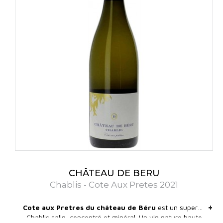
CHÂTEAU DE BERU
Chablis - Cote Aux Pretes 2021
+
+
Cote aux Pretres du château de Béru
est un superbe
Chablis salin, concentré et minéral. Un vin nature haute