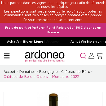
Nous partons dans les vignes pour quelques jours afin de découvrir
de nouvelles pépites.
Les expéditions sont suspendues du 1er au 24 août. Toutes les
commandes sont bien prises en compte pendant cette période
En vous remerciant de votre confiance
Frais de port offerts en Point Relais dès 150€ d'achat en
France
Achat Vin Bio en Ligne
| Ardoneo
Achat Vin Bio en Lign
Accueil
Domaines
Bourgogne
Château de Béru
Château de Beru - Chablis - Montserre 2022