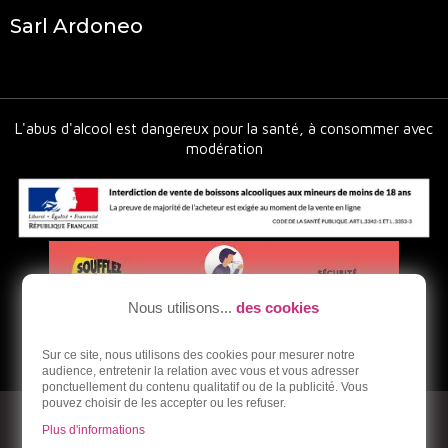
Sarl Ardoneo
L'abus d'alcool est dangereux pour la santé, à consommer avec
modération
Nous utilisons...
des cookies
Sur ce site, nous utilisons des cookies pour mesurer notre
audience, entretenir la relation avec vous et vous adresser
ponctuellement du contenu qualitatif ou de la publicité. Vous
pouvez choisir de les accepter ou les refuser.
© 2026 - Ardoneo - Vente en ligne de vins bios et naturels
Plus d'informations