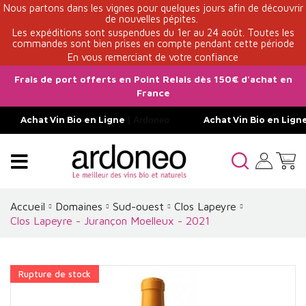
Nous partons dans les vignes pour quelques jours afin de découvrir
de nouvelles pépites.
Les expéditions sont suspendues du 1er au 24 août. Toutes les
commandes sont bien prises en compte pendant cette période
En vous remerciant de votre confiance
Frais de port offerts en Point Relais dès 150€ d'achat en
France
Achat Vin Bio en Ligne
| Ardoneo
Achat Vin Bio en Lign
Accueil
Domaines
Sud-ouest
Clos Lapeyre
Clos Lapeyre - Jurançon Moelleux - 2021
Rupture de stock