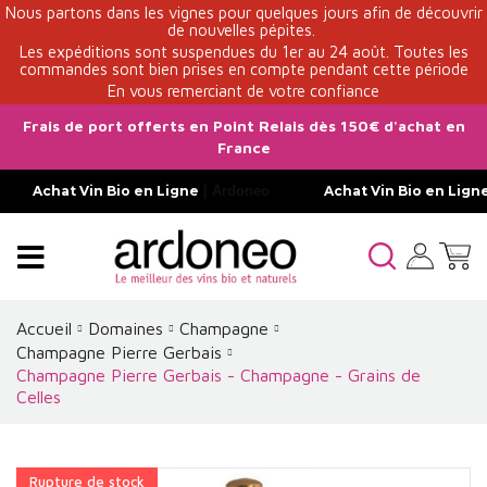
Nous partons dans les vignes pour quelques jours afin de découvrir
de nouvelles pépites.
Les expéditions sont suspendues du 1er au 24 août. Toutes les
commandes sont bien prises en compte pendant cette période
En vous remerciant de votre confiance
Frais de port offerts en Point Relais dès 150€ d'achat en
France
Achat Vin Bio en Ligne
| Ardoneo
Achat Vin Bio en Lign
Accueil
Domaines
Champagne
Champagne Pierre Gerbais
Champagne Pierre Gerbais - Champagne - Grains de
Celles
Rupture de stock