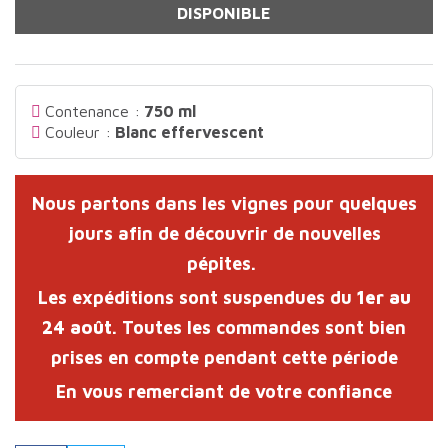
DISPONIBLE
Contenance :
750 ml
Couleur :
Blanc effervescent
Nous partons dans les vignes pour quelques
jours afin de découvrir de nouvelles
pépites.
Les expéditions sont suspendues du
1er au
24 août
. Toutes les commandes sont bien
prises en compte pendant cette période
En vous remerciant de votre confiance