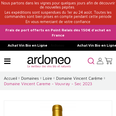
Nous partons dans les vignes pour quelques jours afin de découvrir
de nouvelles pépites.
Les expéditions sont suspendues du 1er au 24 août. Toutes les
commandes sont bien prises en compte pendant cette période
En vous remerciant de votre confiance
Frais de port offerts en Point Relais dès 150€ d'achat en
France
Achat Vin Bio en Ligne
| Ardoneo
Achat Vin Bio en Lign
Accueil
Domaines
Loire
Domaine Vincent Carême
Domaine Vincent Careme - Vouvray - Sec 2023