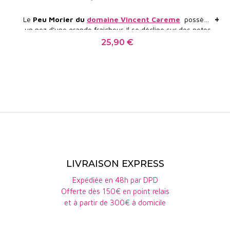
+
+
Le
Peu Morier du
domaine Vincent Careme
possède
un nez d'une grande fraicheur. Il se décline sur des notes
Guide des meilleurs vins de France 2024 : 93/100
de fruits secs, de pommes et de poires. La bouche est
25,90 €
Prix
ample, riche, sans aspérité, avec ses notes minérales en
finale. Une très grande réussite !
LIVRAISON EXPRESS
Expédiée en 48h par DPD
Offerte dès 150€ en point relais
et à partir de 300€ à domicile