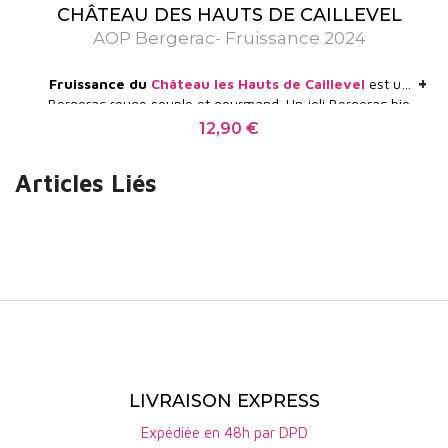
CHÂTEAU DES HAUTS DE CAILLEVEL
AOP Bergerac- Fruissance 2024
+
+
Fruissance du
Château les Hauts de Caillevel
est un
Bergerac rouge souple et gourmand. Un joli Bergerac bio
issu de cabernet et de merlot, polyvalent et sur le fruit.
12,90 €
Prix
Articles Liés
LIVRAISON EXPRESS
Expédiée en 48h par DPD