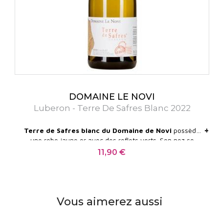
DOMAINE LE NOVI
Luberon - Terre De Safres Blanc 2022
+
+
Terre de Safres blanc du Domaine de Novi
possède
une robe jaune or avec des reflets verts. Son nez se
développe sur des notes florales et d'agrumes.La bouche
11,90 €
Prix
possède une belle fraîcheur dominée par les fruits blancs
mûrs. Finale minérale.
Vous aimerez aussi