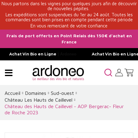
Nous partons dans les vignes pour quelques jours afin de découvrir
de nouvelles pépites.
Les expéditions sont suspendues du 1er au 24 août. Toutes les
commandes sont bien prises en compte pendant cette période
En vous remerciant de votre confiance
Frais de port offerts en Point Relais dès 150€ d'achat en
France
Achat Vin Bio en Ligne
| Ardoneo
Achat Vin Bio en Lign
Accueil
Domaines
Sud-ouest
Château Les Hauts de Caillevel
Château des Hauts de Caillevel - AOP Bergerac- Fleur
de Roche 2023