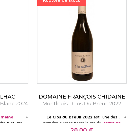
Rupture de stock
ais aussi sur
Très belle découverte !
es viandes
ILHAC
DOMAINE FRANÇOIS CHIDAINE
 Blanc 2024
Montlouis - Clos Du Breuil 2022
+
+
omaine
Le Clos du Breuil 2022
est l'une des
cheur et une
grandes cuvées parcellaires du
Domaine
 Vins de
 se développe
François Chidaine
— chenin blanc sec
28,00 €