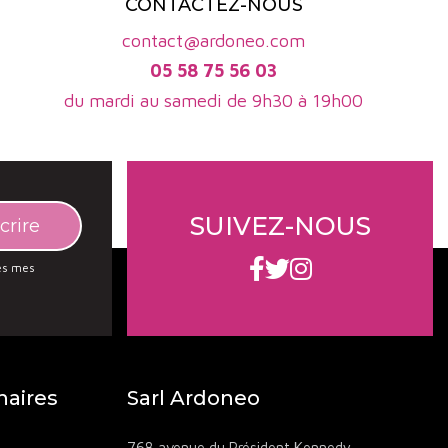
CONTACTEZ-NOUS
contact@ardoneo.com
05 58 75 56 03
du mardi au samedi de 9h30 à 19h00
SUIVEZ-NOUS
des mes
naires
Sarl Ardoneo
768 avenue du Président Kennedy