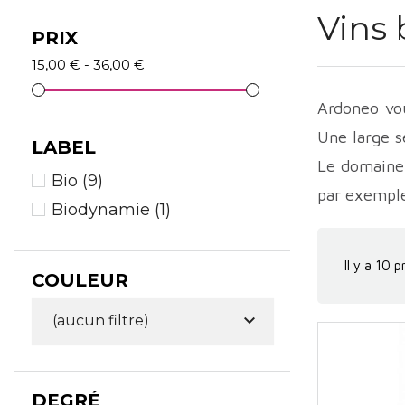
Vins 
PRIX
15,00 € - 36,00 €
Ardoneo vou
Une large s
LABEL
Le domaine 
Bio
(9)
par exemple
Biodynamie
(1)
Il y a 10 p
COULEUR

(aucun filtre)
DEGRÉ